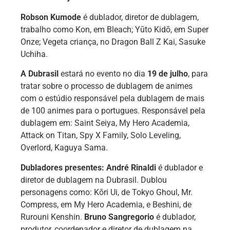
Robson Kumode
é dublador, diretor de dublagem,
trabalho como Kon, em Bleach; Yūto Kidō, em Super
Onze; Vegeta criança, no Dragon Ball Z Kai, Sasuke
Uchiha.
A Dubrasil
estará no evento no dia
19 de julho
, para
tratar sobre o processo de dublagem de animes
com o estúdio responsável pela dublagem de mais
de 100 animes para o portugues. Responsável pela
dublagem em: Saint Seiya, My Hero Academia,
Attack on Titan, Spy X Family, Solo Leveling,
Overlord, Kaguya Sama.
Dubladores presentes: André Rinaldi
é dublador e
diretor de dublagem na Dubrasil. Dublou
personagens como: Kōri Ui, de Tokyo Ghoul, Mr.
Compress, em My Hero Academia, e Beshini, de
Rurouni Kenshin.
Bruno Sangregorio
é dublador,
produtor, coordenador e diretor de dublagem na