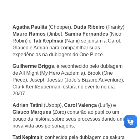
Agatha Paulita
 (Chopper), 
Duda Ribeiro
 (Franky), 
Mauro Ramos
 (Jinbe), 
Samira Fernandes
 (Nico 
Robin) e 
Tati Keplmai
r (Nami) se juntam a Carol, 
Glauco e Adrian para compartilhar suas 
experiências na dublagem do One Piece.
Guilherme Briggs
, é reconhecido pelo dublagem 
de All Might (My Hero Academia), Brook (One 
Piece), Joseph Joestar (JoJo’s Bizarre Adventure), 
Clark Kent/Superman, estara no evento no dia 
20/07.
Adrian Tatini
 (Usopp), 
Carol Valença
 (Luffy) e 
Glauco Marques
 (Zoro) contarão ao publico um 
pouco da história sobre seus processos dando uma 
nova vida aos personagens.
Tati Keplmair
, conhecida pela dublagem da sakura