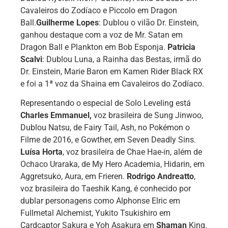
Cavaleiros do Zodíaco e Piccolo em Dragon
Ball.
Guilherme Lopes
: Dublou o vilão Dr. Einstein,
ganhou destaque com a voz de Mr. Satan em
Dragon Ball e Plankton em Bob Esponja.
Patricia
Scalvi
: Dublou Luna, a Rainha das Bestas, irmã do
Dr. Einstein, Marie Baron em Kamen Rider Black RX
e foi a 1ª voz da Shaina em Cavaleiros do Zodíaco.
Representando o especial de Solo Leveling está
Charles Emmanuel,
voz brasileira de Sung Jinwoo,
Dublou Natsu, de Fairy Tail, Ash, no Pokémon o
Filme de 2016, e Gowther, em Seven Deadly Sins.
Luísa Horta
, voz brasileira de Chae Hae-in, além de
Ochaco Uraraka, de My Hero Academia, Hidarin, em
Aggretsuko, Aura, em Frieren.
Rodrigo Andreatto
,
voz brasileira do Taeshik Kang, é conhecido por
dublar personagens como Alphonse Elric em
Fullmetal Alchemist, Yukito Tsukishiro em
Cardcaptor Sakura e Yoh Asakura em
Shaman
King.