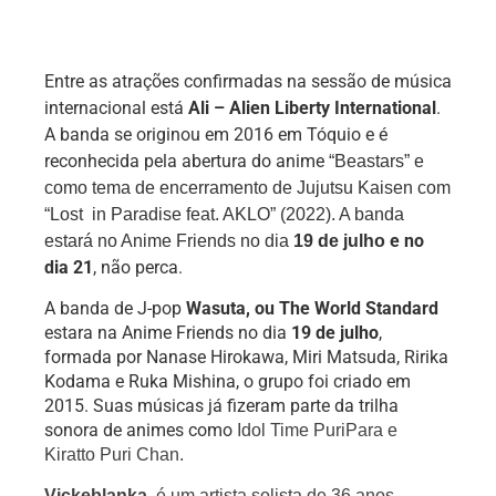
Entre as atrações confirmadas na sessão de música
internacional está
Ali – Alien Liberty International
.
A banda se originou em 2016 em Tóquio e é
reconhecida pela abertura do anime
“Beastars” e
como tema de encerramento de Jujutsu Kaisen com
“Lost in Paradise feat. AKLO” (2022). A banda
e no
estará no Anime Friends no dia
19 de julho
dia 21
, não perca.
A banda de J-pop 
Wasuta, ou The World Standard
estara na Anime Friends no dia 
19 de julho
, 
formada por Nanase Hirokawa, Miri Matsuda, Ririka 
Kodama e Ruka Mishina, o grupo foi criado em 
2015. Suas músicas já fizeram parte da trilha 
sonora de animes como 
Idol Time PuriPara e 
Kiratto Puri Chan. 
V
ickeblanka
, é um artista solista de 36 anos, 