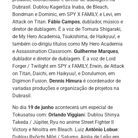
Dubrasil. Dublou Kagerōza Inaba, de Bleach,
Bondman e Dominic, em SPY X FAMILY, e Levi, em
Attack on Titan.
Fábio Campos
, dublador, músico e
diretor de dublagem. É a voz de Tomura Shigaraki,
de My Hero Academia, Tsukishima, de Haikyuu!, e
também co-dirigiu títulos como My Hero Academia
e Assassination Classroom.
Guilherme Marques
,
dublador e diretor de dublagem. É a voz de Loid
Forger / Twilight em SPY x FAMILY, Erwin, de Attack
on Titan, Daichi, em Haikyuu!, e Dorulumon, em
Digimon Fusion.
Dennis Himura
é coordenador de
variadas produções e organização de projetos na
Dubrasil.
No dia
19 de junho
acontecerá um especial de
Tokusatsu com:
Orlando Viggian
i: Dublou Shinya
Takeda / Júpiter, Ryu no anime Street Fighter II
Victory e Nnoitra em Bleach. Luiz
Antônio Lobue
:
Dublou Ryōichi Mōri / Saturno, Aiolia de Leão em