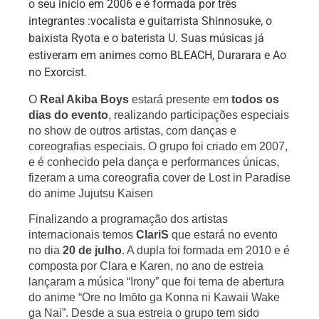
o seu início em 2006 e é formada por três
integrantes :
vocalista e guitarrista Shinnosuke, o
baixista Ryota e o baterista U.
Suas músicas já
estiveram em animes como BLEACH, Durarara e Ao
no Exorcist.
O 
Real Akiba Boys
 estará presente em
 todos os 
dias do evento
, realizando participações especiais 
no show de outros artistas, com danças e 
coreografias especiais. O grupo foi criado em 2007, 
e é conhecido pela dança e performances únicas, 
fizeram a uma coreografia cover de Lost in Paradise 
do anime Jujutsu Kaisen 
Finalizando a programação dos artistas 
internacionais temos
 ClariS 
que estará no evento 
no dia 
20 de julho
. A dupla foi formada em 2010 e é 
composta por Clara e Karen, no ano de estreia 
lançaram a música “Irony” que foi tema de abertura 
do anime “Ore no Imōto ga Konna ni Kawaii Wake 
ga Nai”. Desde a sua estreia o grupo tem sido 