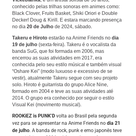
conhecido pelas trilhas sonoras em animes como: 
Black Clover, Fruits Basket, Shiki Oriori e Double 
Decker! Doug & Kirill. E estara marcando presença 
no dia 
20 de Julho
 de 2024, sábado.
Takeru e Hiroto
 estarão na Anime Friends no 
dia 
19 de julho 
(sexta-feira). Takeru é o vocalista da 
banda SuG, que foi formada em 2006, mas 
encerrou as suas atividades em 2017, era 
conhecida pelo seu estilo músical e também visual 
“Oshare Kei” (modo luxuoso e excessivo de se 
vestir), atualmente Takeru segue com seu projeto 
solo. Hiroto é guitarrista do grupo Alice Nine, 
formado em 2004 e teve as suas atividades até 
2014. O grupo era conhecido por seguir o estilo 
Visual Kei (movimento musical). 
ROOKiEZ is PUNK’D
volta ao Brasil pela segunda
vez para se apresentar na Anime Friends no
dia 21
de julho
. A banda de rock, punk e emo japonês teve