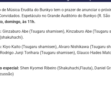
 de Música Erudita do Bunkyo tem o prazer de anunciar o próx
onvidados. Espetáculo no Grande Auditório do Bunkyo (R. São 
to, domingo, às 11h.
:
Ginzaburo Abe (Tsugaru shamisen), Kinzaburo Abe (Tsugaru 
(shakuhachi).
:
Kiyo Kaito (Tsugaru shamisen), Alvaro Nishikawa (Tsugaru sh
 Rodrigo Junji Torihara (Tsugaru shamisen), Glauco Hades Mat
o especial:
Shen Kyomei Ribeiro (Shakuhachi,Flauta), Daniel G
rcussão)