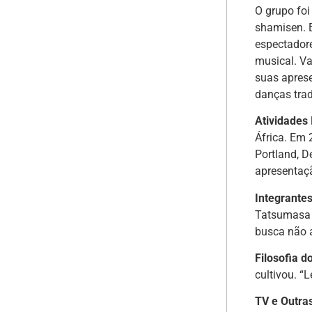
O grupo fo
shamisen. E
espectador
musical. V
suas aprese
danças trad
Atividades 
África. Em
Portland, D
apresentaçã
Integrante
Tatsumasa 
busca não 
Filosofia d
cultivou. “
TV e Outra