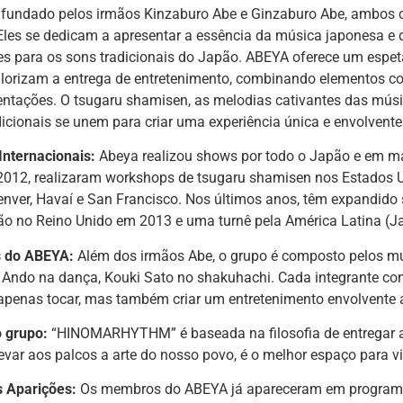
i fundado pelos irmãos Kinzaburo Abe e Ginzaburo Abe, ambos
les se dedicam a apresentar a essência da música japonesa e d
es para os sons tradicionais do Japão. ABEYA oferece um espet
alorizam a entrega de entretenimento, combinando elementos 
ntações. O tsugaru shamisen, as melodias cativantes das músic
icionais se unem para criar uma experiência única e envolvente
Internacionais:
Abeya realizou shows por todo o Japão e em mai
 2012, realizaram workshops de tsugaru shamisen nos Estados 
enver, Havaí e San Francisco. Nos últimos anos, têm expandido 
o no Reino Unido em 2013 e uma turnê pela América Latina (Jam
s do ABEYA:
Além dos irmãos Abe, o grupo é composto pelos m
Ando na dança, Kouki Sato no shakuhachi. Cada integrante con
apenas tocar, mas também criar um entretenimento envolvente a
o grupo:
“HINOMARHYTHM” é baseada na filosofia de entregar 
Levar aos palcos a arte do nosso povo, é o melhor espaço para 
s Aparições:
Os membros do ABEYA já apareceram em programa