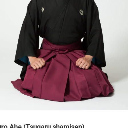
uro Abe (Tsugaru shamisen)