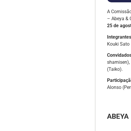
A Comissão
– Abeya & C
25 de agos
Integrantes
Kouki Sato 
Convidados
shamisen),
(Taiko).
Participaçã
Alonso (Pe
ABEYA