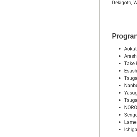
Dekigoto, 
Progra
Aoku
Aras
Take
Esas
Tsug
Nanb
Yasu
Tsug
NORO
Seng
Lamen
Ichi