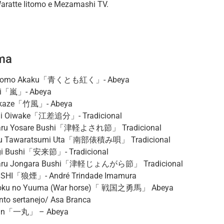
Waratte Iitomo e Mezamashi TV.
ma
tomo Akaku「青くとも紅く」- Abeya
hi「嵐」- Abeya
 kaze「竹風」- Abeya
hi Oiwake「江差追分」- Tradicional
aru Yosare Bushi「津軽よされ節」 Tradicional
u Tawaratsumi Uta「南部俵積み唄」 Tradicional
gi Bushi「安来節」- Tradicional
aru Jongara Bushi「津軽じょんがら節」 Tradicional
SHI「狼煙」- André Trindade Imamura
oku no Yuuma (War horse)「 戦国之勇馬」 Abeya
to sertanejo/ Asa Branca
gan「一丸」 – Abeya