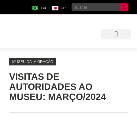
BR
JP
Sobre o Bunkyo
Museu da Imigração Japonesa
Pavilhão Japonês
Centro Kokushikan
MUSEU DA IMIGRAÇÃO
VISITAS DE
AUTORIDADES AO
MUSEU: MARÇO/2024