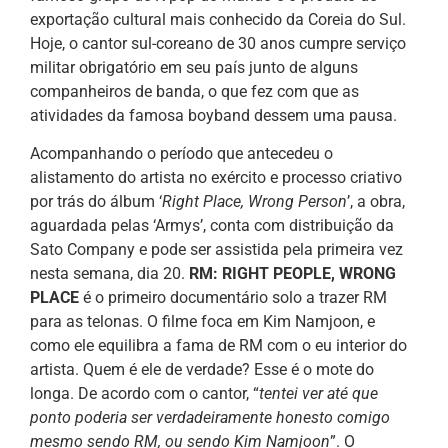
exportação cultural mais conhecido da Coreia do Sul.
Hoje, o cantor sul-coreano de 30 anos cumpre serviço
militar obrigatório em seu país junto de alguns
companheiros de banda, o que fez com que as
atividades da famosa boyband dessem uma pausa.
Acompanhando o período que antecedeu o
alistamento do artista no exército e processo criativo
por trás do álbum ‘
Right Place, Wrong Person
’, a obra,
aguardada pelas ‘Armys’, conta com distribuição da
Sato Company e pode ser assistida pela primeira vez
nesta semana, dia 20.
RM: RIGHT PEOPLE, WRONG
PLACE
é o primeiro documentário solo a trazer RM
para as telonas. O filme foca em Kim Namjoon, e
como ele equilibra a fama de RM com o eu interior do
artista. Quem é ele de verdade? Esse é o mote do
longa. De acordo com o cantor, “
tentei ver até que
ponto poderia ser verdadeiramente honesto comigo
mesmo sendo RM, ou sendo Kim Namjoon
”. O