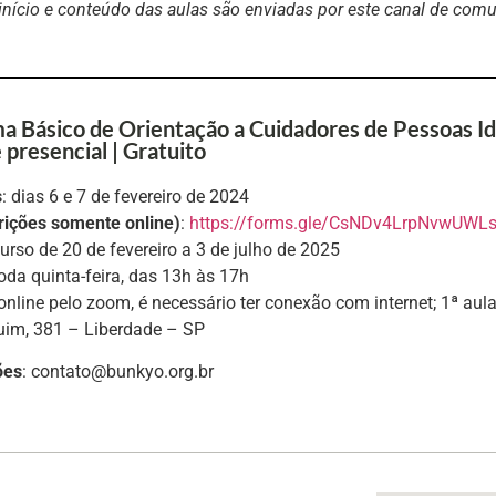
 início e conteúdo das aulas são enviadas por este canal de com
a Básico de Orientação a Cuidadores de Pessoas Id
 presencial | Gratuito
s
: dias 6 e 7 de fevereiro de 2024
crições somente online)
:
https://forms.gle/CsNDv4LrpNvwUWL
curso de 20 de fevereiro a 3 de julho de 2025
toda quinta-feira, das 13h às 17h
 online pelo zoom, é necessário ter conexão com internet; 1ª au
im, 381 – Liberdade – SP
ões
: contato@bunkyo.org.br