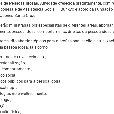
s de Pessoas Idosas.
Atividade oferecida gratuitamente, com r
aponesa e de Assistência Social – Bunkyo e apoio da Fundação
Japonês Santa Cruz.
serão ministradas por especialistas de diferentes áreas, abord
mento, pessoa idosa, comportamento, direitos da pessoa idosa 
sores irão abordar tópicos para a profissionalização e atualiza
da pessoa idosa, tais como:
rama do envelhecimento,
issionalização,
a comportamental,
iço social,
iços públicos para a pessoa idosa,
coterapia,
logias no envelhecimento,
ologia,
ição,
ação física,