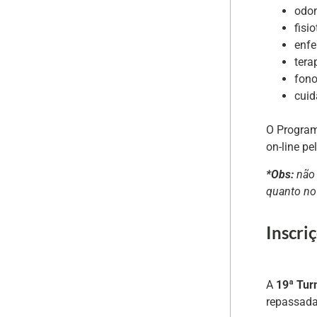
odon
fisio
enf
tera
fono
cuid
O Program
on-line p
*Obs:
não 
quanto no 
Inscri
A
19ª Tur
repassada