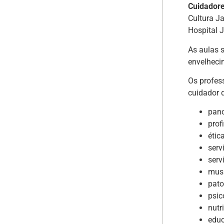
Cuidadore
Cultura J
Hospital 
As aulas 
envelheci
Os profes
cuidador 
pano
prof
étic
serv
serv
musi
pato
psic
nutr
educ