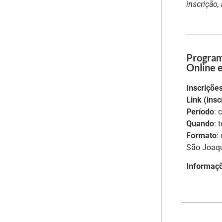
inscrição,
Program
Online e
Inscriçõe
Link (ins
Período
: 
Quando
: 
Formato
:
São Joaqu
Informaç