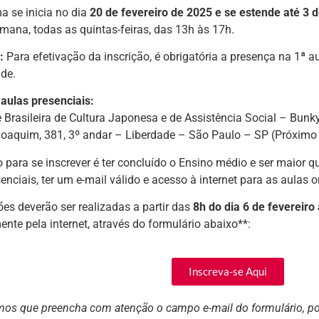
a se inicia no dia
20
de fevereiro de 2025 e se estende até 3 d
mana, todas as quintas-feiras, das 13h às 17h.
:
Para efetivação da inscrição, é obrigatória a presença na 1ª a
ade.
 aulas presenciais:
 Brasileira de Cultura Japonesa e de Assistência Social – Bunk
oaquim, 381, 3º andar – Liberdade – São Paulo – SP (Próxim
o para se inscrever é ter concluído o Ensino médio e ser maior q
enciais, ter um e-mail válido e acesso à internet para as aulas on
ões deverão ser realizadas a partir das
8h do dia 6 de fevereiro
ente pela internet, através do formulário abaixo**:
Inscreva-se Aqui
amos que preencha com atenção o campo e-mail do formulário, po