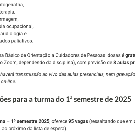
togeriatria,
terapia,
ermagem,
pia ocupacional,
audiologia e
ados paliativos.
a Básico de Orientação a Cuidadores de Pessoas Idosas é
grat
elo Zoom, dependendo da disciplina), com previsão de
8 aulas pr
haverá transmissão ao vivo das aulas presenciais, nem gravação
on-line.
ções para a turma do 1ª semestre de 2025
ma – 1º semestre 2025
, oferece
95 vagas
(ressaltando que em c
 ao próximo da lista de espera).