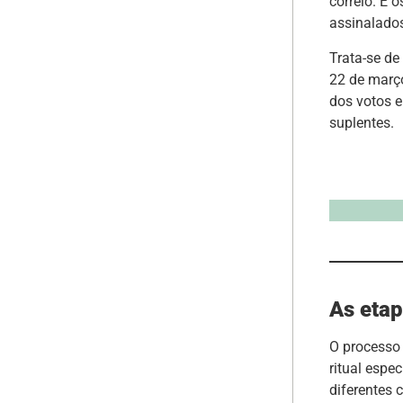
correio. E 
assinalados
Trata-se de
22 de março
dos votos e
suplentes.
As etap
O processo 
ritual espe
diferentes 