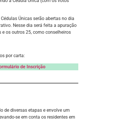
endo a Cédula Única (com os votos
s Cédulas Únicas serão abertas no dia
ativo. Nesse dia será feita a apuração
s e os outros 25, como conselheiros
s por carta:
ormulário de Inscrição
ído de diversas etapas e envolve um
 levando-se em conta os residentes em