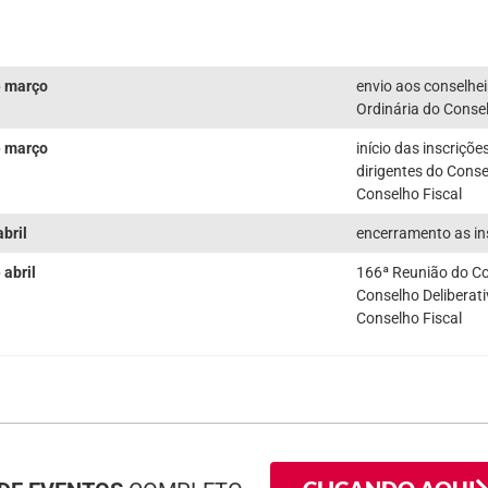
e março
envio aos conselhei
Ordinária do Consel
e março
início das inscriçõ
dirigentes do Consel
Conselho Fiscal
abril
encerramento as in
 abril
166ª Reunião do Co
Conselho Deliberati
Conselho Fiscal