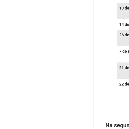
13 de
14 de
26 de
7 de
21 d
22 d
Na segun