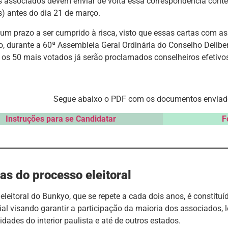
os associados devem enviar de volta essa correspondência cont
) antes do dia 21 de março.
 um prazo a ser cumprido à risca, visto que essas cartas com a
, durante a 60ª Assembleia Geral Ordinária do Conselho Deliber
 os 50 mais votados já serão proclamados conselheiros efetivo
Segue abaixo o PDF com os documentos enviado
Instruções para se Candidatar
F
as do processo eleitoral
eleitoral do Bunkyo, que se repete a cada dois anos, é constitu
cial visando garantir a participação da maioria dos associados,
cidades do interior paulista e até de outros estados.