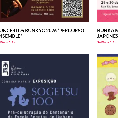
ONCERTOS BUNKYO 2026 “PERCORSO
BUNKA M
NSEMBLE”
JAPONE
IBA MAIS >
SAIBA MAIS >