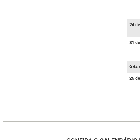
24 d
31 d
9 de 
26 de