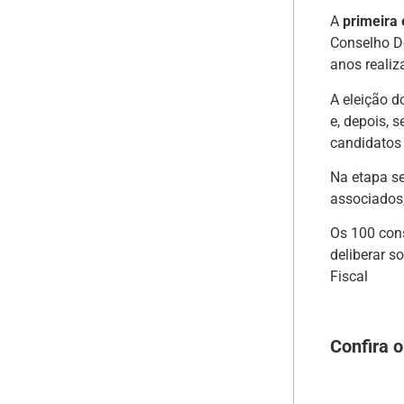
A
primeira 
Conselho D
anos realiz
A eleição d
e, depois, 
candidatos 
Na etapa se
associados,
Os 100 cons
deliberar s
Fiscal
Confira 