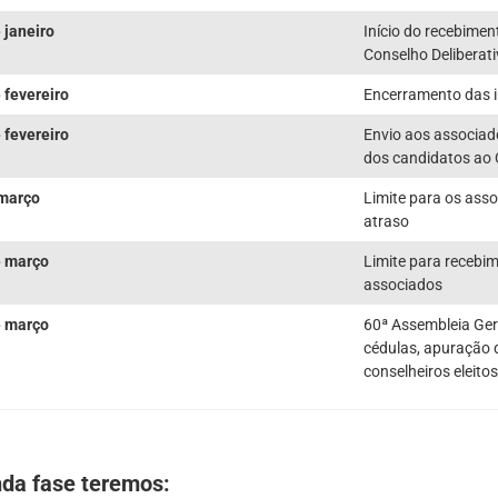
 janeiro
Início do recebimen
Conselho Deliberat
 fevereiro
Encerramento das i
 fevereiro
Envio aos associa
dos candidatos ao
 março
Limite para os ass
atraso
e março
Limite para recebi
associados
e março
60ª Assembleia Ger
cédulas, apuração 
conselheiros eleitos
da fase teremos: