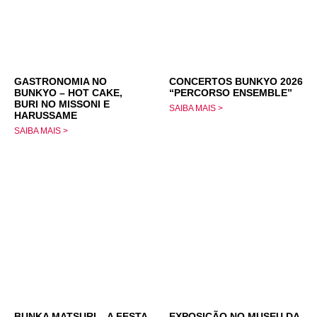
GASTRONOMIA NO
CONCERTOS BUNKYO 2026
BUNKYO – HOT CAKE,
“PERCORSO ENSEMBLE”
BURI NO MISSONI E
SAIBA MAIS >
HARUSSAME
SAIBA MAIS >
BUNKA MATSURI – A FESTA
EXPOSIÇÃO NO MUSEU DA