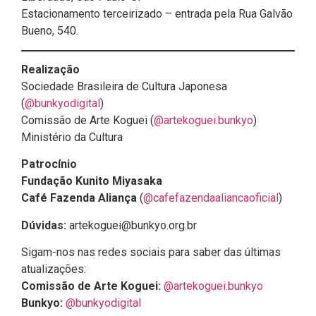
Estacionamento terceirizado – entrada pela Rua Galvão
Bueno, 540.
Realização
Sociedade Brasileira de Cultura Japonesa
(
@bunkyodigital
)
Comissão de Arte Koguei (
@artekoguei.bunkyo
)
Ministério da Cultura
Patrocínio
Fundação Kunito Miyasaka
Café Fazenda Aliança
(
@cafefazendaaliancaoficial
)
Dúvidas:
artekoguei@bunkyo.org.br
Sigam-nos nas redes sociais para saber das últimas
atualizações:
Comissão de Arte Koguei:
@artekoguei.bunkyo
Bunkyo:
@bunkyodigital