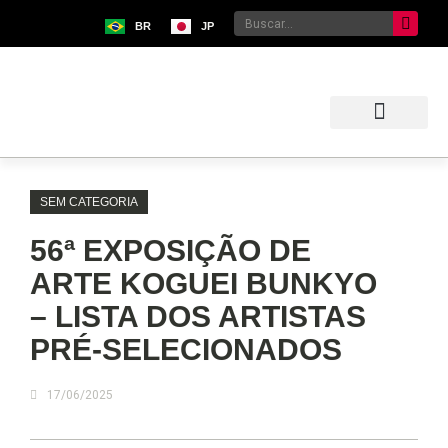
BR
JP
Sobre o Bunkyo
Museu da Imigração Japonesa
Pavilhão Japonês
Centro Kokushikan
SEM CATEGORIA
56ª EXPOSIÇÃO DE
ARTE KOGUEI BUNKYO
– LISTA DOS ARTISTAS
PRÉ-SELECIONADOS
17/06/2025