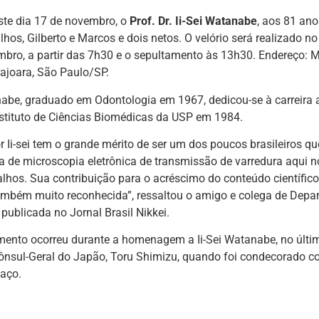
ste dia 17 de novembro, o
Prof. Dr. Ii-Sei Watanabe
, aos 81 an
filhos, Gilberto e Marcos e dois netos. O velório será realizado n
bro, a partir das 7h30 e o sepultamento às 13h30. Endereço: M
ajoara, São Paulo/SP.
nabe, graduado em Odontologia em 1967, dedicou-se à carreira
Instituto de Ciências Biomédicas da USP em 1984.
r Ii-sei tem o grande mérito de ser um dos poucos brasileiros q
 de microscopia eletrônica de transmissão de varredura aqui no 
alhos. Sua contribuição para o acréscimo do conteúdo científico 
ambém muito reconhecida”, ressaltou o amigo e colega de Depar
publicada no Jornal Brasil Nikkei.
ento ocorreu durante a homenagem a Ii-Sei Watanabe, no últim
Cônsul-Geral do Japão, Toru Shimizu, quando foi condecorado 
aço.