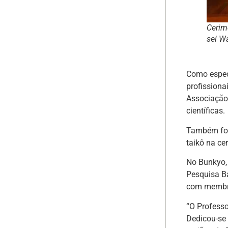
Cerim
sei W
Como especi
profission
Associação 
científicas.
Também foi 
taikô na c
No Bunkyo,
Pesquisa B
com membro
“O Professo
Dedicou-se 