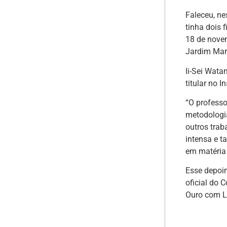
Faleceu, ne
tinha dois 
18 de novem
Jardim Mar
Ii-Sei Wata
titular no 
“O professo
metodologia
outros trab
intensa e t
em matéria 
Esse depoim
oficial do 
Ouro com L