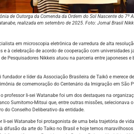
ônia de Outorga da Comenda da Ordem do Sol Nascente do 7º Ano
atanabe, realizada em setembro de 2025.
Foto: Jornal Brasil Nikk
alista em microscopia eletrônica de varredura de alta resoluç
ais e à celebração de acordo de cooperação com universidades 
de Pesquisadores Nikkeis atuou na parceria entre japoneses e b
fundador e líder da Associação Brasileira de Taikô e merece de
erimônia de comemoração do Centenário da Imigração em São P
 o professor Ii-sei Watanabe foi um dos destaques na organiza
anco Sumitomo-Mitsui que, entre outras missões, selecionava
 do Conselho Deliberativo da entidade.
r Ii-sei Watanabe foi protagonista de uma bela trajetória de v
à difusão da arte do Taiko no Brasil e hoje temos maravilhosos