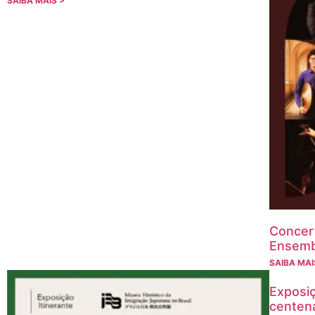
SAIBA MAIS >
Concer
Ensemb
SAIBA MAI
Exposi
centen