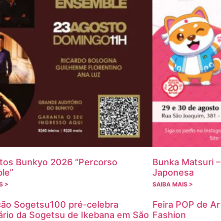
tos Bunkyo 2026 “Percorso
Bunka Matsuri –
le”
Japonesa
S >
SAIBA MAIS >
ção Sogetsu100 pré-celebra
Feira POP de Ar
ário da Sogetsu de Ikebana em São
Fashion