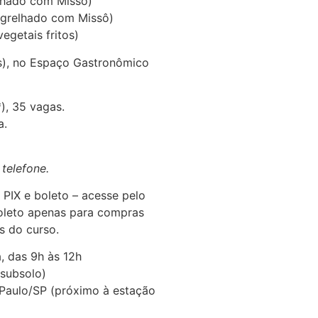
lhado com Missô)
 grelhado com Missô)
egetais fritos)
s), no Espaço Gastronômico
), 35 vagas.
a.
telefone.
PIX e boleto – acesse pelo
oleto apenas para compras
s do curso.
, das 9h às 12h
subsolo)
 Paulo/SP (próximo à estação