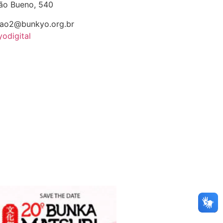
vão Bueno, 540
cao2@bunkyo.org.br
yodigital