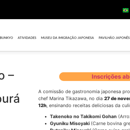
 BUNKYO
ATIVIDADES
MUSEU DA IMIGRAÇÃO JAPONESA
PAVILHÃO JAPONÊS
o –
Inscrições ab
A comissão de gastronomia japonesa pr
purá
chef Marina Tikazawa, no dia
27 de novem
12h
, ensinando receitas deliciosas da cul
Takenoko no Takikomi Gohan
(Arro
Gyuniku Misoyaki
(Carne bovina gr