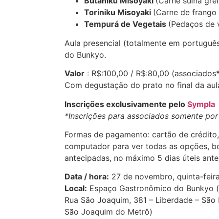
Butaniku Misoyaki
(Carne suína gre
Toriniku Misoyaki
(Carne de frango
Tempurá de Vegetais
(Pedaços de v
Aula presencial (totalmente em portuguê
do Bunkyo.
Valor
: R$:100,00 / R$:80,00 (associados*
Com degustação do prato no final da aul
Inscrições exclusivamente pelo
Sympla
*Inscrições para associados
somente por 
Formas de pagamento: cartão de crédito, 
computador para ver todas as opções, b
antecipadas, no máximo 5 dias úteis ante
Data / hora:
27 de novembro, quinta-feira
Local:
Espaço Gastronômico do Bunkyo (
Rua São Joaquim, 381 – Liberdade – São
São Joaquim do Metrô)