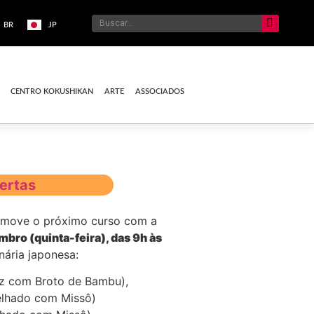
BR
JP
CENTRO KOKUSHIKAN
ARTE
ASSOCIADOS
ertas
omove o próximo curso com a
bro (quinta-feira), das 9h às
inária japonesa:
z com Broto de Bambu),
elhado com Missô)