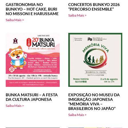
GASTRONOMIA NO
CONCERTOS BUNKYO 2026
BUNKYO – HOT CAKE, BURI
“PERCORSO ENSEMBLE”
NO MISSONI E HARUSSAME
Saiba Mais >
Saiba Mais >
BUNKA MATSURI – A FESTA
EXPOSIÇÃO NO MUSEU DA
DA CULTURA JAPONESA
IMIGRAÇÃO JAPONESA
“MEMÓRIA VIVA –
Saiba Mais >
BRASILEIROS NO JAPÃO”
Saiba Mais >