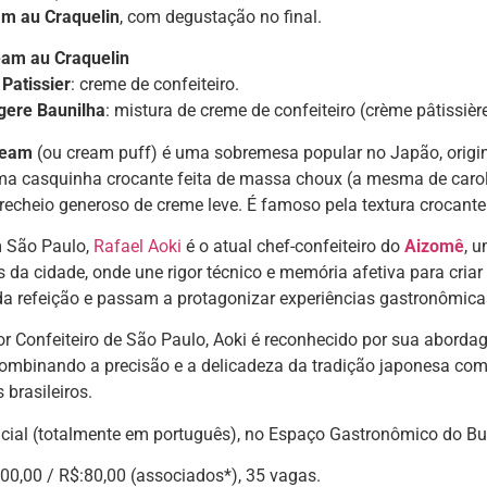
m au Craquelin
, com degustação no final.
am au Craquelin
Patissier
: creme de confeiteiro.
gere Baunilha
: mistura de creme de confeiteiro (crème pâtissière
ream
(ou cream puff) é uma sobremesa popular no Japão, originá
a casquinha crocante feita de massa choux (a mesma de caro
 recheio generoso de creme leve. É famoso pela textura crocante
 São Paulo,
Rafael Aoki
é o atual chef-confeiteiro do
Aizomê
, 
s da cidade, onde une rigor técnico e memória afetiva para cri
da refeição e passam a protagonizar experiências gastronômica
or Confeiteiro de São Paulo, Aoki é reconhecido por sua abordag
 combinando a precisão e a delicadeza da tradição japonesa com 
 brasileiros.
ncial (totalmente em português), no Espaço Gastronômico do B
00,00 / R$:80,00 (associados*), 35 vagas.