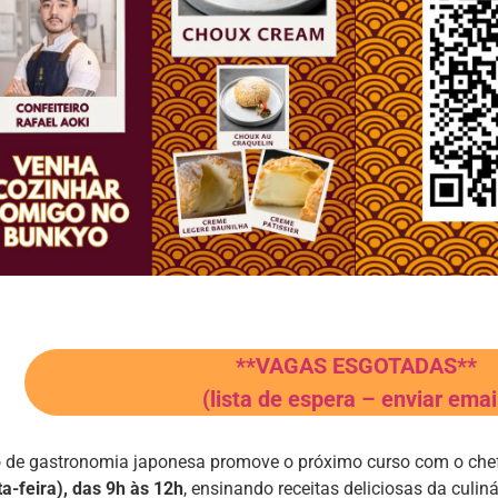
**VAGAS ESGOTADAS**
(lista de espera – enviar emai
 de gastronomia japonesa promove o próximo curso com o chef-c
a-feira), das 9h às 12h
, ensinando receitas deliciosas da culin