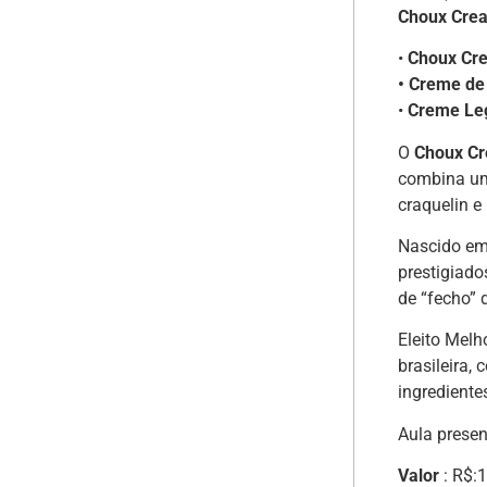
Choux Crea
•
Choux Cre
• Creme de 
•
Creme Le
O
Choux C
combina um
craquelin e
Nascido em
prestigiado
de “fecho” 
Eleito Melh
brasileira,
ingredientes
Aula prese
Valor
: R$:1