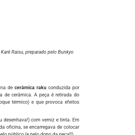
 Karê Raisu, preparado pelo Bunkyo
cina de
cerâmica raku
conduzida por
a de cerâmica. A peça é retirada do
oque térmico) e que provoca efeitos
u desenhava!) com verniz e tinta. Em
da oficina, se encarregava de colocar
lo público (e pelo dono da peça!!).