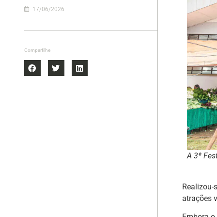
17/06/2026
Compartilhe
A 3ª Fes
Realizou-
atrações v
Embora o 