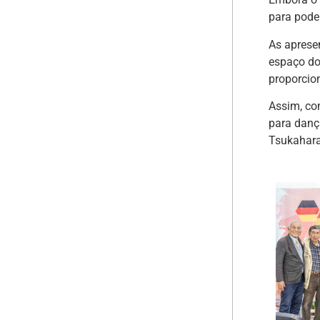
para pode
As aprese
espaço do
proporcio
Assim, co
para dança
Tsukahara