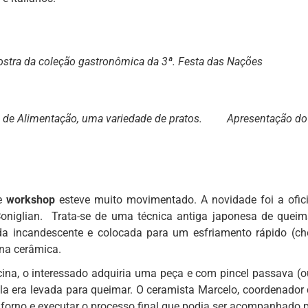
tra da coleção gastronômica da 3ª. Festa das Nações
 de Alimentação, uma variedade de pratos.
Apresentação do
de
workshop
esteve muito movimentado. A novidade foi a ofi
oniglian. Trata-se de uma técnica antiga japonesa de queim
da incandescente e colocada para um esfriamento rápido (ch
 na cerâmica.
cina, o interessado adquiria uma peça e com pincel passava (o
ela era levada para queimar. O ceramista Marcelo, coordenador 
forno e executar o processo final que podia ser acompanhado pe