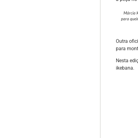
Márcia 
para quei
Outra ofi
para monta
Nesta ediç
ikebana.