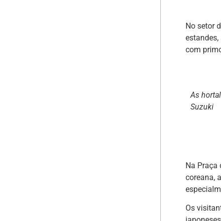
No setor 
estandes,
com primo
As horta
Suzuki
Na Praça d
coreana, 
especialm
Os visita
japoneses 