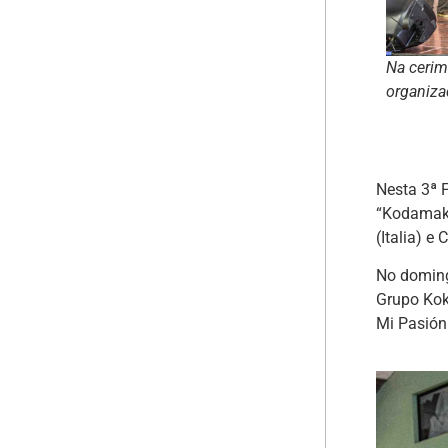
Na cerim
organiza
Nesta 3ª 
“Kodamaka
(Italia) e 
No doming
Grupo Kok
Mi Pasión