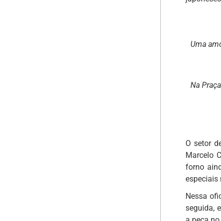
Uma amos
Na Praça
O setor 
Marcelo C
forno ain
especiais
Nessa ofi
seguida, 
a peça no 