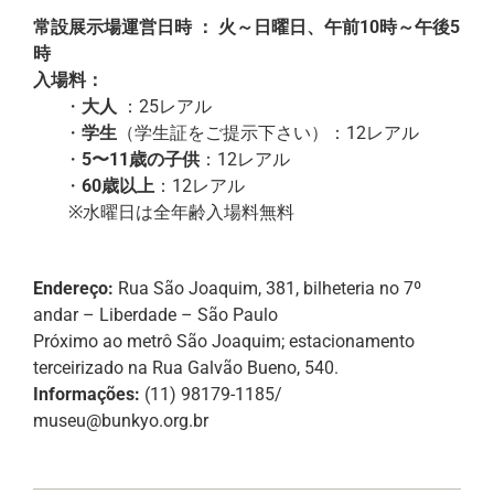
常設展示場運営日時 ： 火～日曜日、午前10時～午後5
時
入場料：
・
大人
：25レアル
・
学生
（学生証をご提示下さい）：12レアル
・
5〜11歳の子供
：12レアル
・
60歳以上
：12レアル
※水曜日は全年齢入場料無料
Endereço:
Rua São Joaquim, 381, bilheteria no 7º
andar – Liberdade – São Paulo
Próximo ao metrô São Joaquim; estacionamento
terceirizado na Rua Galvão Bueno, 540.
Informações:
(11) 98179-1185/
museu@bunkyo.org.br