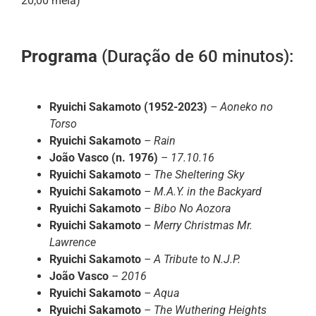
20,00 meia)
Programa
(Duração de 60 minutos):
Ryuichi Sakamoto (1952-2023)
–
Aoneko no
Torso
Ryuichi Sakamoto
–
Rain
João Vasco (n. 1976)
–
17.10.16
Ryuichi Sakamoto
–
The Sheltering Sky
Ryuichi Sakamoto
–
M.A.Y. in the Backyard
Ryuichi Sakamoto
–
Bibo No Aozora
Ryuichi Sakamoto
–
Merry Christmas Mr.
Lawrence
Ryuichi Sakamoto
–
A Tribute to N.J.P.
João Vasco
–
2016
Ryuichi Sakamoto
–
Aqua
Ryuichi Sakamoto
–
The Wuthering Heights