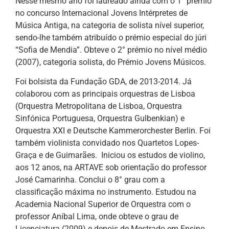
Nesse mesmo ano foi laureado ainda com o 1° prémio
no concurso Internacional Jovens Intérpretes de
Música Antiga, na categoria de solista nível superior,
sendo-lhe também atribuído o prémio especial do júri
“Sofia de Mendia”. Obteve o 2° prémio no nível médio
(2007), categoria solista, do Prémio Jovens Músicos.
Foi bolsista da Fundação GDA, de 2013-2014. Já
colaborou com as principais orquestras de Lisboa
(Orquestra Metropolitana de Lisboa, Orquestra
Sinfónica Portuguesa, Orquestra Gulbenkian) e
Orquestra XXI e Deutsche Kammerorchester Berlin. Foi
também violinista convidado nos Quartetos Lopes-
Graça e de Guimarães. Iniciou os estudos de violino,
aos 12 anos, na ARTAVE sob orientação do professor
José Camarinha. Conclui o 8° grau com a
classificação máxima no instrumento. Estudou na
Academia Nacional Superior de Orquestra com o
professor Aníbal Lima, onde obteve o grau de
Licenciatura (2009) e depois de Mestrado em Ensino