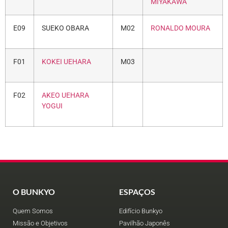
MIYAKAWA
E09
SUEKO OBARA
M02
RONALDO MOURA
F01
KOKEI UEHARA
M03
F02
AKEO UEHARA
YOGUI
O BUNKYO
ESPAÇOS
Quem Somos
Edifício Bunkyo
Missão e Objetivos
Pavilhão Japonês