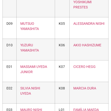
YOSHIKUMI
PRESTES
D09
MUTSUO
K05
ALESSANDRA NISHI
YAMASHITA
D10
YUZURU
K06
AKIO HASHIZUME
YAMASHITA
E01
MASSAMI UYEDA
K07
CICERO HEGG
JUNIOR
E02
SILVIA NISHI
K08
MARCIA OURA
UYEDA
E03
MAURO NISHI
L01
FAMÍLIA MAEDA