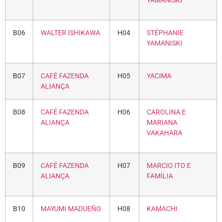
YAMANISKI
B06
WALTER ISHIKAWA
H04
STÉPHANIE
YAMANISKI
B07
CAFÉ FAZENDA
H05
YACIMA
ALIANÇA
B08
CAFÉ FAZENDA
H06
CAROLINA E
ALIANÇA
MARIANA
VAKAHARA
B09
CAFÉ FAZENDA
H07
MARCIO ITO E
ALIANÇA
FAMÍLIA
B10
MAYUMI MADUEÑO
H08
KAMACHI