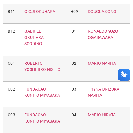
B11
GIOJI OKUHARA
H09
DOUGLAS ONO
B12
GABRIEL
I01
RONALDO YUZO
OKUHARA
OGASAWARA
SCODINO
C01
ROBERTO
I02
MARIO NARITA
YOSHIHIRO NISHIO
C02
FUNDAÇÃO
I03
THYKA ONIZUKA
KUNITO MIYASAKA
NARITA
C03
FUNDAÇÃO
I04
MARIO HIRATA
KUNITO MIYASAKA