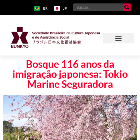
BR
JP
Bosque 116 anos da
imigração japonesa: Tokio
Marine Seguradora