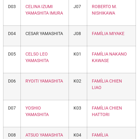
D03
CELINA IZUMI
J07
ROBERTO M.
YAMASHITA IMURA
NISHIKAWA
D04
CESAR YAMASHITA
J08
FAMÍLIA MIYAKE
D05
CELSO LEO
K01
FAMÍLIA NAKANO
YAMASHITA
KAWASE
D06
RYOITI YAMASHITA
K02
FAMÍLIA CHIEN
LIAO
D07
YOSHIO
K03
FAMÍLIA CHIEN
YAMASHITA
HATTORI
D08
ATSUO YAMASHITA
K04
FAMÍLIA