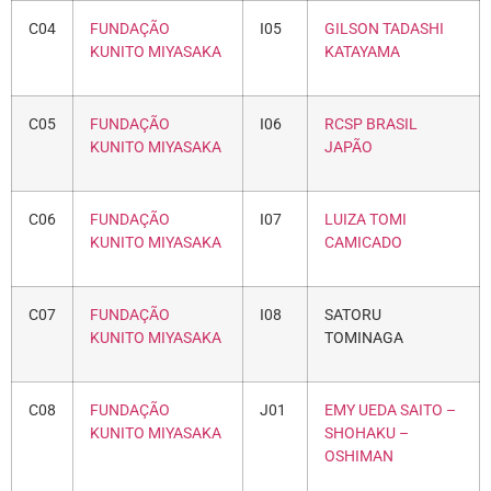
C04
FUNDAÇÃO
I05
GILSON TADASHI
KUNITO MIYASAKA
KATAYAMA
C05
FUNDAÇÃO
I06
RCSP BRASIL
KUNITO MIYASAKA
JAPÃO
C06
FUNDAÇÃO
I07
LUIZA TOMI
KUNITO MIYASAKA
CAMICADO
C07
FUNDAÇÃO
I08
SATORU
KUNITO MIYASAKA
TOMINAGA
C08
FUNDAÇÃO
J01
EMY UEDA SAITO –
KUNITO MIYASAKA
SHOHAKU –
OSHIMAN