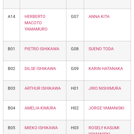
A14
HERBERTO
G07
ANNA KITA
MACOTO
YAMAMURO
B01
PIETRO ISHIKAWA
G08
SUENO TODA
B02
DILSE ISHIKAWA
G09
KARIN HATANAKA
B03
ARTHUR ISHIKAWA
H01
JIRO NISHIMURA
B04
AMELIA KIMURA
H02
JORGE YAMANISKI
B05
MIEKO ISHIKAWA
H03
ROSELY KASUMI