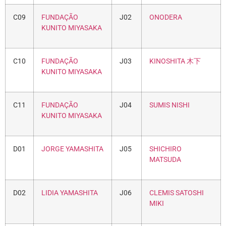
C09
FUNDAÇÃO
J02
ONODERA
KUNITO MIYASAKA
C10
FUNDAÇÃO
J03
KINOSHITA 木下
KUNITO MIYASAKA
C11
FUNDAÇÃO
J04
SUMIS NISHI
KUNITO MIYASAKA
D01
JORGE YAMASHITA
J05
SHICHIRO
MATSUDA
D02
LIDIA YAMASHITA
J06
CLEMIS SATOSHI
MIKI