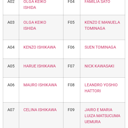
A02
OLGA KEIKO
F04
FAMÍLIA SATO
ISHIDA
A03
OLGA KEIKO
F05
KENZO E MANUELA
ISHIDA
TOMINAGA
A04
KENZO ISHIKAWA
F06
SUEN TOMINAGA
A05
HARUE ISHIKAWA
F07
NICK KAWASAKI
A06
MAURO ISHIKAWA
F08
LEANDRO YOSHIO
HATTORI
A07
CELINA ISHIKAWA
F09
JAIRO E MARIA
LUIZA MATSUCUMA
UEMURA