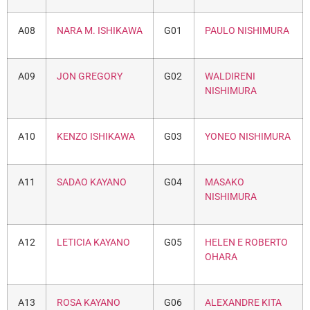
A08
NARA M. ISHIKAWA
G01
PAULO NISHIMURA
A09
JON GREGORY
G02
WALDIRENI
NISHIMURA
A10
KENZO ISHIKAWA
G03
YONEO NISHIMURA
A11
SADAO KAYANO
G04
MASAKO
NISHIMURA
A12
LETICIA KAYANO
G05
HELEN E ROBERTO
OHARA
A13
ROSA KAYANO
G06
ALEXANDRE KITA