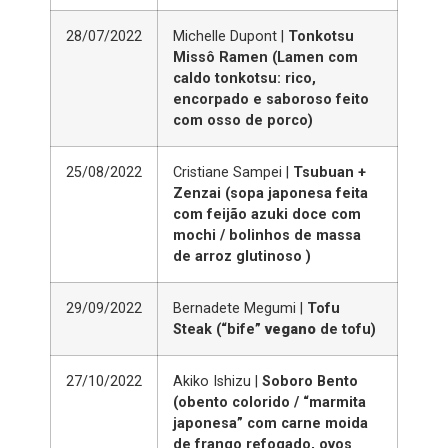
28/07/2022
Michelle Dupont |
Tonkotsu
Missô Ramen (Lamen com
caldo tonkotsu: rico,
encorpado e saboroso feito
com osso de porco)
25/08/2022
Cristiane Sampei |
Tsubuan +
Zenzai (sopa japonesa feita
com feijão azuki doce com
mochi / bolinhos de massa
de arroz glutinoso )
29/09/2022
Bernadete Megumi |
Tofu
Steak (“bife”
vegano
de tofu)
27/10/2022
Akiko Ishizu |
Soboro Bento
(obento colorido / “marmita
japonesa” com carne moida
de frango refogado, ovos