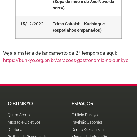
(Sopa de mochi de Ano Novo da
sorte)
15/12/2022
Telma Shiraishi |
Kushiague
(espetinhos empanados)
Veja a matéria de lançamento da 2ª temporada aqui:
https://bunkyo.org.br/br/atracoes-gastronomia-no-bunkyo
O BUNKYO
ESPAÇOS
Quem Somos
Edifício Bunkyo
Missão e Objetivos
Pavilhão Japonês
Diretoria
Centro Kokushikan
Política de Privacidade
Museu da Imigração