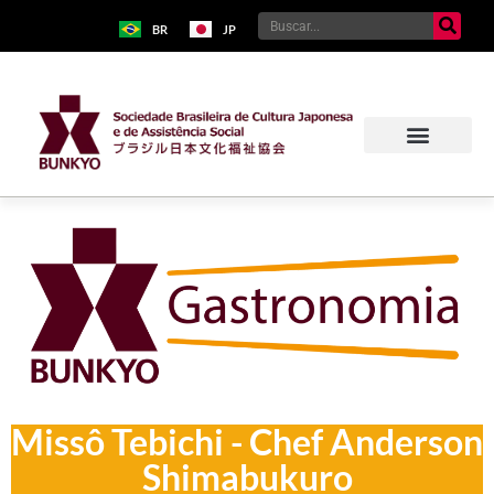
BR
JP
Missô Tebichi - Chef Anderson
Shimabukuro