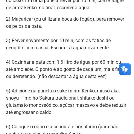
do osso. Em uma panela ferver por 10 min, com vinagre
de arroz kenko, no final, escorrer a água.
2) Maçaricar (ou utilizar a boca do fogão), para remover
os pelos da pata.
3) Ferver novamente por 10 min, com as fatias de
gengibre com casca. Escorrer a água novamente.
4) Cozinhar a pata com 1,5 litro de água por 60 min ou
até amolecer. O ponto é ao gosto de cada um, mais firme
ou derretendo. (não descartar a água desta vez)
5) Adicione na panela o sake mirim Kenko, missô aka,
shoyu – molho Sakura tradicional, shitake dashi ou
glutamato monossódico, açúcar mascavo e deixe reduzir
até engrossar o caldo.
6) Coloque o nabo e a cenoura e por último (para não
quebrar) e o óleo de gergelim Kenko.