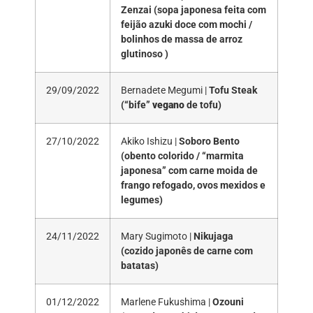
Zenzai (sopa japonesa feita com
feijão azuki doce com mochi /
bolinhos de massa de arroz
glutinoso )
29/09/2022
Bernadete Megumi |
Tofu Steak
(“bife”
vegano
de tofu)
27/10/2022
Akiko Ishizu |
Soboro Bento
(obento colorido / “marmita
japonesa” com carne moida de
frango refogado, ovos mexidos e
legumes)
24/11/2022
Mary Sugimoto |
Nikujaga
(cozido japonês de carne com
batatas)
01/12/2022
Marlene Fukushima |
Ozouni