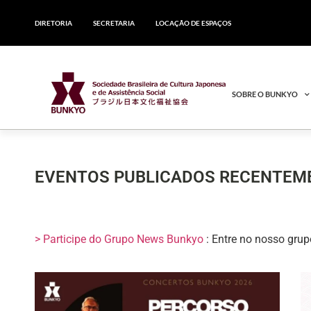
DIRETORIA
SECRETARIA
LOCAÇÃO DE ESPAÇOS
SOBRE O BUNKYO
EVENTOS PUBLICADOS RECENTEM
> Participe do Grupo News Bunkyo
: Entre no nosso gru