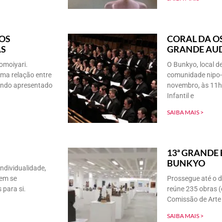
DOS
CORAL DA O
AS
GRANDE AUD
omoiyari.
O Bunkyo, local 
uma relação entre
comunidade nipo-b
sendo apresentado
novembro, às 11h,
Infantil e
SAIBA MAIS >
13ª GRANDE
BUNKYO
ndividualidade,
em se
Prossegue até o 
 para si.
reúne 235 obras (
Comissão de Arte
SAIBA MAIS >