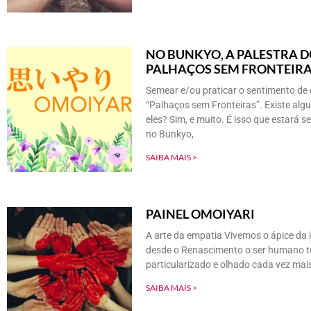
NO BUNKYO, A PALESTRA 
PALHAÇOS SEM FRONTEIR
Semear e/ou praticar o sentimento de 
“Palhaços sem Fronteiras”. Existe alg
eles? Sim, e muito. É isso que estará 
no Bunkyo,
SAIBA MAIS >
PAINEL OMOIYARI
A arte da empatia Vivemos o ápice da i
desde o Renascimento o ser humano t
particularizado e olhado cada vez mais
SAIBA MAIS >