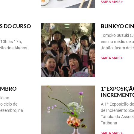
SAIBA MAIS >
S DO CURSO
BUNKYO CIN
Tomoko Suzuki (Ju
 10h às 17h,
ensino médio de 
ição dos Alunos
Japão, ficam de r
SAIBA MAIS >
ZEMBRO
1ª EXPOSIÇÃ
INCREMENTO
io ao
o ciclo de
A 1ª Exposição d
dezembro, na
de Incremento Soc
Tanaka da Associ
Tatibana
SAIBA MAIS >