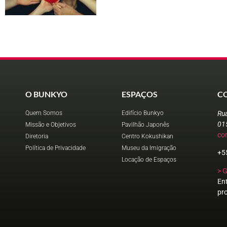
O BUNKYO
ESPAÇOS
C
Quem Somos
Edifício Bunkyo
Ru
01
Missão e Objetivos
Pavilhão Japonês
co
Diretoria
Centro Kokushikan
Política de Privacidade
Museu da Imigração
+5
Locação de Espaços
> 
En
pr