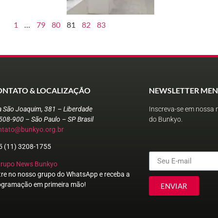
1
…
79
80
81
82
83
ONTATO & LOCALIZAÇÃO
NEWSLETTER MEN
a São Joaquim, 381 – Liberdade
Inscreva-se em nossa n
508-900 – São Paulo – SP Brasil
do Bunkyo.
ntato@bunkyo.org.br
5 (11) 3208-1755
Grupo News Bunkyo
tre no nosso grupo do WhatsApp e receba a
ogramação em primeira mão!
ENVIAR