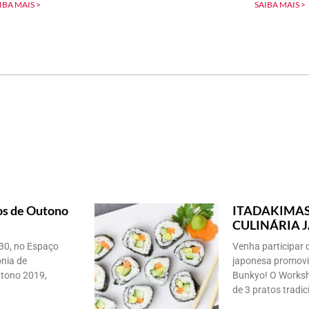
IBA MAIS >
SAIBA MAIS >
s de Outono
ITADAKIMAS
CULINÁRIA 
h30, no Espaço
Venha participar
ônia de
japonesa promovi
tono 2019,
Bunkyo! O Worksh
de 3 pratos tradic