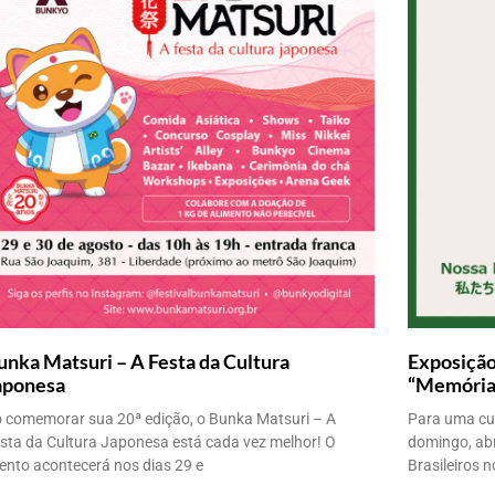
unka Matsuri – A Festa da Cultura
Exposição
aponesa
“Memória 
 comemorar sua 20ª edição, o Bunka Matsuri – A
Para uma cur
sta da Cultura Japonesa está cada vez melhor! O
domingo, abr
ento acontecerá nos dias 29 e
Brasileiros 