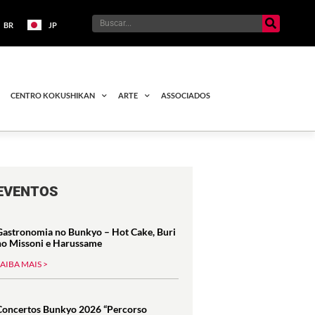
BR
JP
CENTRO KOKUSHIKAN
ARTE
ASSOCIADOS
EVENTOS
Gastronomia no Bunkyo – Hot Cake, Buri
no Missoni e Harussame
SAIBA MAIS >
Concertos Bunkyo 2026 “Percorso