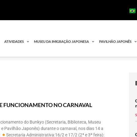
ATIVIDADES
MUSEU DA IMIGRAÇÃO JAPONESA
PAVILHÃO JAPONÊS
E FUNCIONAMENTO NO CARNAVAL
ncionamento do Bunkyo (Secretaria, Biblioteca, Museu
e Pavilhão Japonês) durante o carnaval, nos dias 14 a
:
Secretaria Administrativa:16/2 e 17/2 (2ª e 3ª feira):