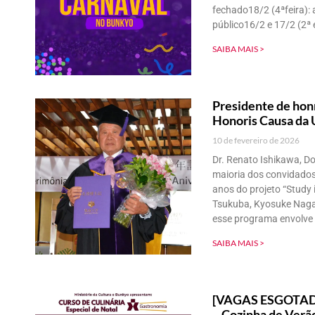
fechado18/2 (4ªfeira): 
público16/2 e 17/2 (2ª 
SAIBA MAIS >
Presidente de hon
Honoris Causa da 
10 de fevereiro de 2026
Dr. Renato Ishikawa, D
maioria dos convidado
anos do projeto “Study 
Tsukuba, Kyosuke Nagat
esse programa envolve
SAIBA MAIS >
[VAGAS ESGOTADA
– Cozinha de Verã