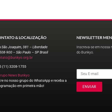
ONTATO & LOCALIZAÇÃO
NEWSLETTER MEN
a São Joaquim, 381 – Liberdade
Inscreva-se em nossa n
508-900 – São Paulo – SP Brasil
do Bunkyo.
ntato@bunkyo.org.br
5 (11) 3208-1755
Grupo News Bunkyo
tre no nosso grupo do WhatsApp e receba a
ogramação em primeira mão!
ENVIAR