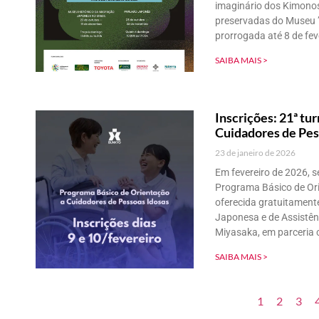
imaginário dos Kimonos
preservadas do Museu 
prorrogada até 8 de fe
SAIBA MAIS >
Inscrições: 21ª tu
Cuidadores de Pes
23 de janeiro de 2026
Em fevereiro de 2026, s
Programa Básico de Ori
oferecida gratuitamente
Japonesa e de Assistên
Miyasaka, em parceria 
SAIBA MAIS >
1
2
3