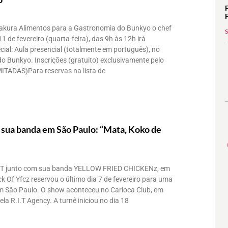
akura Alimentos para a Gastronomia do Bunkyo o chef
11 de fevereiro (quarta-feira), das 9h às 12h irá
ial: Aula presencial (totalmente em português), no
 Bunkyo. Inscrições (gratuito) exclusivamente pelo
ITADAS)Para reservas na lista de
ua banda em São Paulo: “Mata, Koko de
KT junto com sua banda YELLOW FRIED CHICKENz, em
k Of Yfcz reservou o último dia 7 de fevereiro para uma
m São Paulo. O show aconteceu no Carioca Club, em
la R.I.T Agency. A turnê iniciou no dia 18