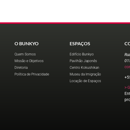
O BUNKYO
ESPAÇOS
C
Quem Somos
Edifício Bunkyo
Ru
01
Missão e Objetivos
Pavilhão Japonês
co
Diretoria
Centro Kokushikan
Política de Privacidade
Museu da Imigração
+5
Locação de Espaços
> 
En
pr