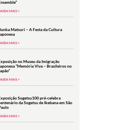
Ensemble”
SAIBA MAIS >
Bunka Matsuri – A Festa da Cultura
Japonesa
SAIBA MAIS >
Exposição no Museu da Imigração
Japonesa “Memória Viva – Brasileiros no
Japão”
SAIBA MAIS >
Exposição Sogetsu100 pré-celebra
centenário da Sogetsu de Ikebana em São
Paulo
SAIBA MAIS >