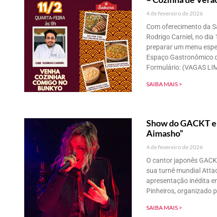
4 de fevereiro de 2026
Com oferecimento da S
Rodrigo Carniel, no dia 
preparar um menu espec
Espaço Gastronômico do
Formulário: (VAGAS LIM
SAIBA MAIS >
Show do GACKT e s
Aimasho”
4 de fevereiro de 2026
O cantor japonês GAC
sua turnê mundial Attac
apresentação inédita e
Pinheiros, organizado pe
SAIBA MAIS >