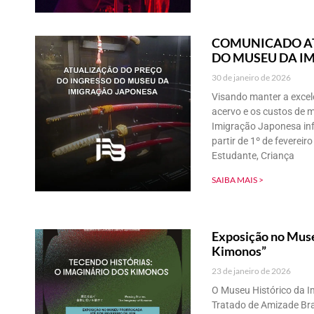
COMUNICADO AT
DO MUSEU DA I
30 de janeiro de 2026
Visando manter a excel
acervo e os custos de 
Imigração Japonesa inf
partir de 1º de fevereir
Estudante, Criança
SAIBA MAIS >
Exposição no Muse
Kimonos”
23 de janeiro de 2026
O Museu Histórico da I
Tratado de Amizade Bra