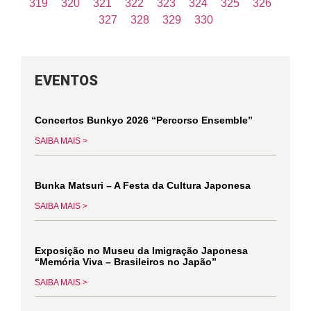
319
320
321
322
323
324
325
326
327
328
329
330
EVENTOS
Concertos Bunkyo 2026 “Percorso Ensemble”
SAIBA MAIS >
Bunka Matsuri – A Festa da Cultura Japonesa
SAIBA MAIS >
Exposição no Museu da Imigração Japonesa
“Memória Viva – Brasileiros no Japão”
SAIBA MAIS >