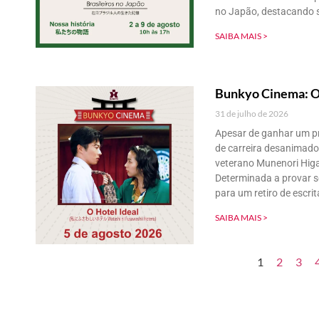
no Japão, destacando s
SAIBA MAIS >
Bunkyo Cinema: O 
31 de julho de 2026
Apesar de ganhar um pr
de carreira desanimador
veterano Munenori Higas
Determinada a provar se
para um retiro de escrit
SAIBA MAIS >
1
2
3