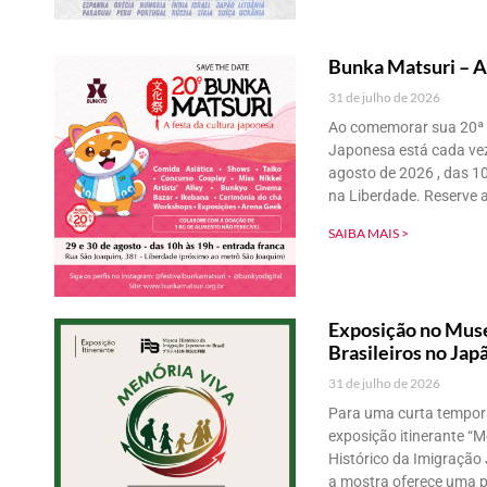
Bunka Matsuri – A
31 de julho de 2026
Ao comemorar sua 20ª e
Japonesa está cada vez
agosto de 2026 , das 1
na Liberdade. Reserve a
SAIBA MAIS >
Exposição no Muse
Brasileiros no Jap
31 de julho de 2026
Para uma curta temporad
exposição itinerante “M
Histórico da Imigração
a mostra oferece uma pr