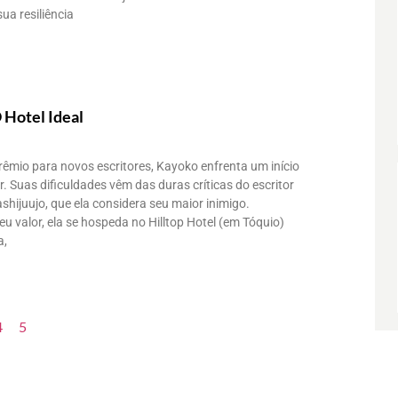
ua resiliência
Hotel Ideal
êmio para novos escritores, Kayoko enfrenta um início
. Suas dificuldades vêm das duras críticas do escritor
hijuujo, que ela considera seu maior inimigo.
u valor, ela se hospeda no Hilltop Hotel (em Tóquio)
a,
4
5