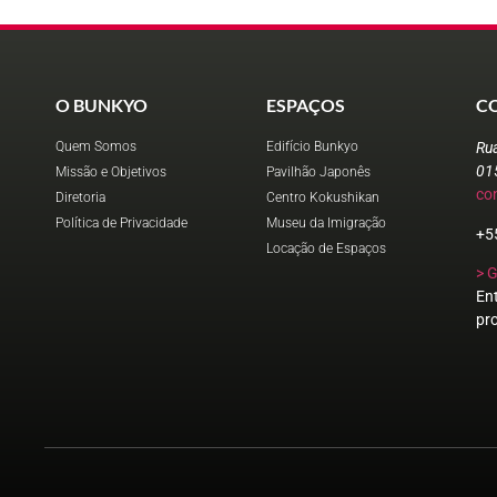
O BUNKYO
ESPAÇOS
C
Quem Somos
Edifício Bunkyo
Ru
01
Missão e Objetivos
Pavilhão Japonês
co
Diretoria
Centro Kokushikan
Política de Privacidade
Museu da Imigração
+5
Locação de Espaços
> 
En
pr