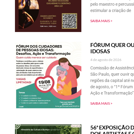
pelo maestro e percuss
estimular a criação de
SAIBA MAIS >
FÓRUM QUER OU
IDOSAS
4 de agosto de 2026
Comissão de Assistênci
São Paulo, quer ouvir q
regiões da capital até 
de agosto, o “1º Fórum 
Ação e Transformação” 
SAIBA MAIS >
56ª EXPOSIÇÃO D
DOS ARTISTAS E