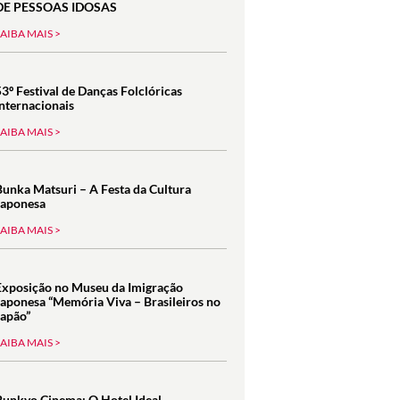
DE PESSOAS IDOSAS
SAIBA MAIS >
53º Festival de Danças Folclóricas
Internacionais
SAIBA MAIS >
Bunka Matsuri – A Festa da Cultura
Japonesa
SAIBA MAIS >
Exposição no Museu da Imigração
Japonesa “Memória Viva – Brasileiros no
Japão”
SAIBA MAIS >
Bunkyo Cinema: O Hotel Ideal