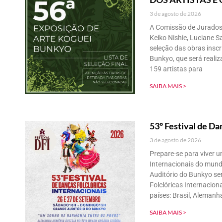
3 de agosto de 2026
A Comissão de Jurados
Keiko Nishie, Luciane S
seleção das obras inscr
Bunkyo, que será reali
159 artistas para
SAIBA MAIS >
53º Festival de Da
3 de agosto de 2026
Prepare-se para viver 
Internacionais do mund
Auditório do Bunkyo ser
Folclóricas Internacion
países: Brasil, Alemanh
SAIBA MAIS >