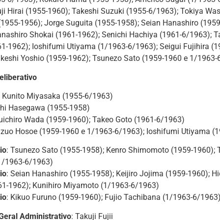
ji Hirai (1955-1960); Takeshi Suzuki (1955-6/1963); Tokiya W
(1955-1956); Jorge Suguita (1955-1958); Seian Hanashiro (195
anashiro Shokai (1961-1962); Senichi Hachiya (1961-6/1963);
1-1962); Ioshifumi Utiyama (1/1963-6/1963); Seigui Fujihira 
akeshi Yoshio (1959-1962); Tsunezo Sato (1959-1960 e 1/1963-
eliberativo
: Kunito Miyasaka (1955-6/1963)
hi Hasegawa (1955-1958)
uichiro Wada (1959-1960); Takeo Goto (1961-6/1963)
izuo Hosoe (1959-1960 e 1/1963-6/1963); Ioshifumi Utiyama (
io
: Tsunezo Sato (1955-1958); Kenro Shimomoto (1959-1960); 
(1/1963-6/1963)
io
: Seian Hanashiro (1955-1958); Keijiro Jojima (1959-1960); H
1-1962); Kunihiro Miyamoto (1/1963-6/1963)
io
: Kikuo Furuno (1959-1960); Fujio Tachibana (1/1963-6/1963
Geral Administrativo
: Takuji Fujii