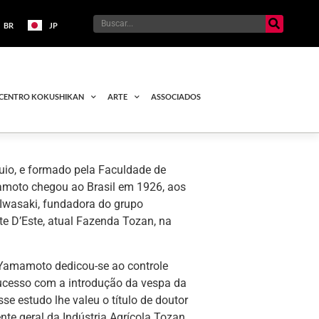
BR
JP
CENTRO KOKUSHIKAN
ARTE
ASSOCIADOS
io, e formado pela Faculdade de
amoto chegou ao Brasil em 1926, aos
 Iwasaki, fundadora do grupo
e D’Este, atual Fazenda Tozan, na
 Yamamoto dedicou-se ao controle
sucesso com a introdução da vespa da
se estudo lhe valeu o título de doutor
te geral da Indústria Agrícola Tozan.