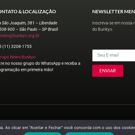
ONTATO & LOCALIZAÇÃO
NEWSLETTER MEN
a São Joaquim, 381 – Liberdade
Inscreva-se em nossa n
508-900 – São Paulo – SP Brasil
do Bunkyo.
ntato@bunkyo.org.br
5 (11) 3208-1755
Grupo News Bunkyo
tre no nosso grupo do WhatsApp e receba a
ogramação em primeira mão!
ENVIAR
© Sociedade Brasileira de Cultura Japonesa e de Assistência Social
a. Ao clicar em "Aceitar e Fechar" você concorda com o uso dos cookies