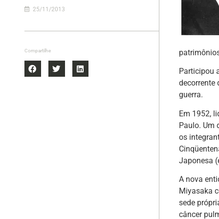
25/11/2013
patrimônio
Compartilhe
Participou 
decorrente 
guerra.
Em 1952, l
Paulo. Um d
os integran
Cinqüenten
Japonesa (
A nova ent
Miyasaka c
sede própri
câncer pul