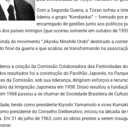
Com a Segunda Guerra, a Tozan sofreu a int
liderou o grupo “Kondankai” – formado por 
encarregado de gestões junto aos políticos
s dos países inimigos (que ocorreu somente em outubro de 1959
ainda do movimento “Jikyoku Ninshiki Undo” destinado a conter
do final da guerra e que acabou se transformando na associaçã
iderou a criação da Comissão Colaboradora das Festividades do
os resultados foi a construção do Pavilhão Japonês, no Parque 
tes da Comissão, sob sua liderança, dirigiram esforços e recu
ário da Imigração Japonesa em 1958. Disso resultou a fundaçã
em 1968 passou a se chamar de Sociedade Brasileira de Cultur
idade, tendo como presidente Kiyoshi Yamamoto e vices Kumaki
omo presidente do Conselho Deliberativo, iniciou na década d
a. Em 31 de julho de 1963, com as obras prestes a serem inaug
monar.