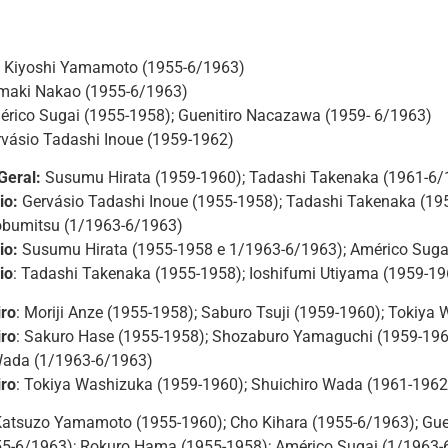
: Kiyoshi Yamamoto (1955-6/1963)
umaki Nakao (1955-6/1963)
érico Sugai (1955-1958); Guenitiro Nacazawa (1959- 6/1963)
rvásio Tadashi Inoue (1959-1962)
Geral:
Susumu Hirata (1959-1960); Tadashi Takenaka (1961-6/
io:
Gervásio Tadashi Inoue (1955-1958); Tadashi Takenaka (19
bumitsu (1/1963-6/1963)
rio:
Susumu Hirata (1955-1958 e 1/1963-6/1963); Américo Suga
io
: Tadashi Takenaka (1955-1958); Ioshifumi Utiyama (1959-196
iro
: Moriji Anze (1955-1958); Saburo Tsuji (1959-1960); Tokiya
iro
: Sakuro Hase (1955-1958); Shozaburo Yamaguchi (1959-196
Wada (1/1963-6/1963)
iro
: Tokiya Washizuka (1959-1960); Shuichiro Wada (1961-1962
Katsuzo Yamamoto (1955-1960); Cho Kihara (1955-6/1963); Guen
55-6/1963); Rokuro Hama (1955-1958); Américo Sugai (1/1963-