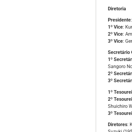
Diretoria
Presidente
1º Vice
: K
2º Vice
: Am
3º Vice
: Ge
Secretário 
1º Secretár
Sangoro No
2º Secretá
3º Secretár
1º Tesoure
2º Tesoure
Shuichiro 
3º Tesoure
Diretores
: 
Suzuki (19