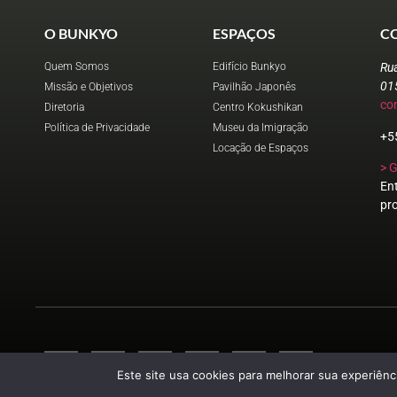
O BUNKYO
ESPAÇOS
C
Quem Somos
Edifício Bunkyo
Ru
01
Missão e Objetivos
Pavilhão Japonês
co
Diretoria
Centro Kokushikan
Política de Privacidade
Museu da Imigração
+5
Locação de Espaços
> 
En
pr
Este site usa cookies para melhorar sua experiênci