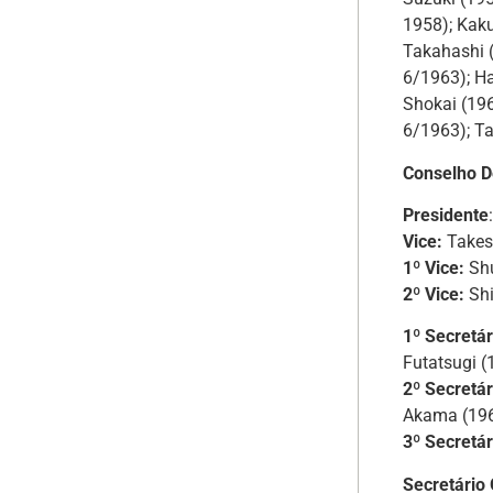
1958); Kaku
Takahashi 
6/1963); H
Shokai (196
6/1963); T
Conselho D
Presidente
Vice:
Takes
1º Vice:
Sh
2º Vice:
Sh
1º Secretár
Futatsugi 
2º Secretár
Akama (196
3º Secretár
Secretário 