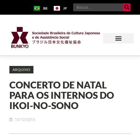
BR
JP
Sobre o Bunkyo
Museu da Imigração Japonesa
Pavilhão Japonês
Centro Kokushikan
ARQUIVO
CONCERTO DE NATAL
PARA OS INTERNOS DO
IKOI-NO-SONO
10/12/2013