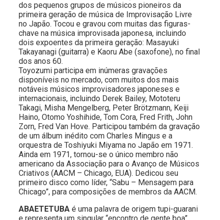
dos pequenos grupos de músicos pioneiros da
primeira geração de música de Improvisação Livre
no Japão. Tocou e gravou com muitas das figuras-
chave na música improvisada japonesa, incluindo
dois expoentes da primeira geração: Masayuki
Takayanagi (guitarra) e Kaoru Abe (saxofone), no final
dos anos 60.
Toyozumi participa em inúmeras gravações
disponíveis no mercado, com muitos dos mais
notáveis músicos improvisadores japoneses e
internacionais, incluindo Derek Bailey, Mototeru
Takagi, Misha Mengelberg, Peter Brötzmann, Keiji
Haino, Otomo Yoshihide, Tom Cora, Fred Frith, John
Zorn, Fred Van Hove. Participou também da gravação
de um álbum inédito com Charles Mingus e a
orquestra de Toshiyuki Miyama no Japão em 1971.
Ainda em 1971, tornou-se o único membro não
americano da Associação para o Avanço de Músicos
Criativos (AACM – Chicago, EUA). Dedicou seu
primeiro disco como líder, “Sabu – Mensagem para
Chicago”, para composições de membros da AACM.
ABAETETUBA
é uma palavra de origem tupi-guarani
e representa um singular “encontro de gente boa”.