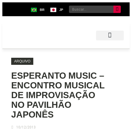
BR
JP
Sobre o Bunkyo
Museu da Imigração Japonesa
Pavilhão Japonês
Centro Kokushikan
ARQUIVO
ESPERANTO MUSIC –
ENCONTRO MUSICAL
DE IMPROVISAÇÃO
NO PAVILHÃO
JAPONÊS
10/12/2013