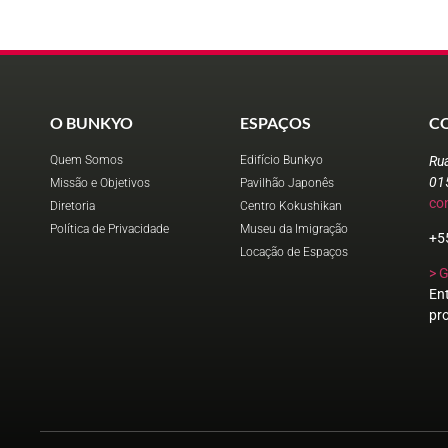
O BUNKYO
ESPAÇOS
C
Quem Somos
Edifício Bunkyo
Ru
01
Missão e Objetivos
Pavilhão Japonês
co
Diretoria
Centro Kokushikan
Política de Privacidade
Museu da Imigração
+5
Locação de Espaços
> 
En
pr