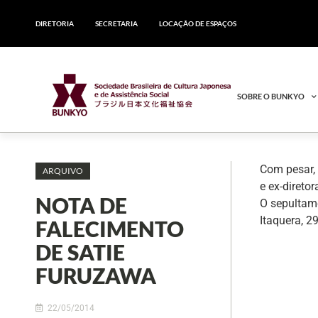
DIRETORIA
SECRETARIA
LOCAÇÃO DE ESPAÇOS
SOBRE O BUNKYO
Com pesar,
ARQUIVO
e ex-direto
NOTA DE
O sepultame
Itaquera, 
FALECIMENTO
DE SATIE
FURUZAWA
22/05/2014