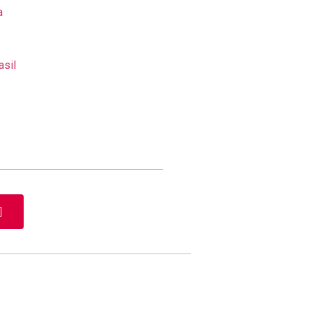
a
asil