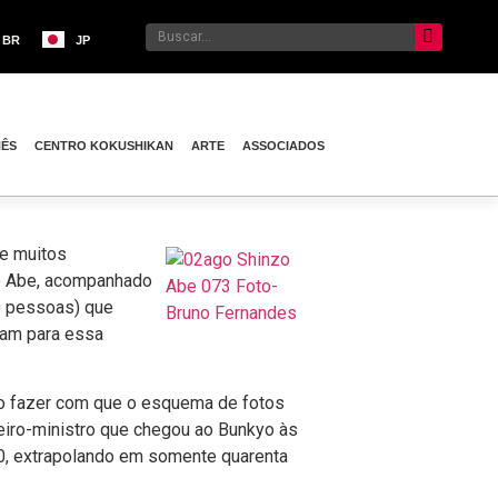
BR
JP
NÊS
CENTRO KOKUSHIKAN
ARTE
ASSOCIADOS
de muitos
zo Abe, acompanhado
0 pessoas) que
ram para essa
go fazer com que o esquema de fotos
eiro-ministro que chegou ao Bunkyo às
0, extrapolando em somente quarenta