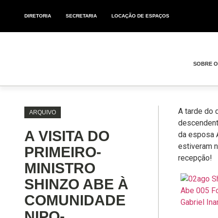
DIRETORIA
SECRETARIA
LOCAÇÃO DE ESPAÇOS
SOBRE 
A tarde do 
ARQUIVO
descendente
A VISITA DO
da esposa 
estiveram n
PRIMEIRO-
recepção!
MINISTRO
SHINZO ABE À
COMUNIDADE
NIPO-