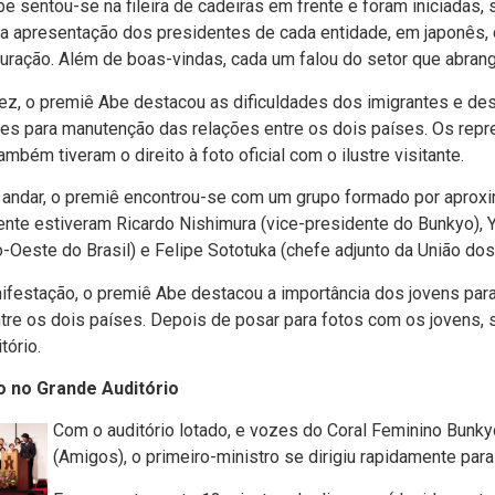
e sentou-se na fileira de cadeiras em frente e foram iniciadas,
 a apresentação dos presidentes de cada entidade, em japonês
uração. Além de boas-vindas, cada um falou do setor que abrang
z, o premiê Abe destacou as dificuldades dos imigrantes e des
es para manutenção das relações entre os dois países. Os rep
mbém tiveram o direito à foto oficial com o ilustre visitante.
º andar, o premiê encontrou-se com um grupo formado por apro
rente estiveram Ricardo Nishimura (vice-presidente do Bunkyo), 
-Oeste do Brasil) e Felipe Sototuka (chefe adjunto da União dos 
festação, o premiê Abe destacou a importância dos jovens para
re os dois países. Depois de posar para fotos com os jovens, s
tório.
 no Grande Auditório
Com o auditório lotado, e vozes do Coral Feminino Bunky
(Amigos), o primeiro-ministro se dirigiu rapidamente par