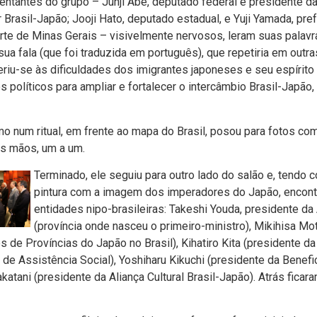
entantes do grupo – Junji Abe, deputado federal e presidente 
 Brasil-Japão; Jooji Hato, deputado estadual, e Yuji Yamada, pre
rte de Minas Gerais – visivelmente nervosos, leram suas palav
ua fala (que foi traduzida em português), que repetiria em out
eriu-se às dificuldades dos imigrantes japoneses e seu espírito
s políticos para ampliar e fortalecer o intercâmbio Brasil-Japã
o num ritual, em frente ao mapa do Brasil, posou para fotos com
as mãos, um a um.
Terminado, ele seguiu para outro lado do salão e, tendo
pintura com a imagem dos imperadores do Japão, encon
entidades nipo-brasileiras: Takeshi Youda, presidente d
(província onde nasceu o primeiro-ministro), Mikihisa M
 de Províncias do Japão no Brasil), Kihatiro Kita (presidente da
de Assistência Social), Yoshiharu Kikuchi (presidente da Benefi
atani (presidente da Aliança Cultural Brasil-Japão). Atrás fica