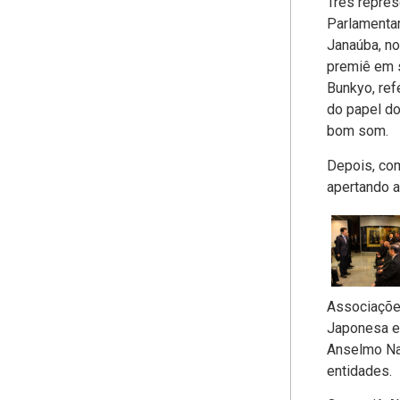
Três repres
Parlamentar
Janaúba, no
premiê em s
Bunkyo, ref
do papel do
bom som.
Depois, com
apertando 
Associações
Japonesa e 
Anselmo Nak
entidades.