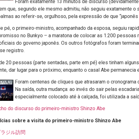
Foram exatamente 13 minutos de discurso (devidament
 em que, segundo ele mesmo admitiu, não seguiu exatamente o
palmas ao referir-se, orgulhoso, pela expressão de que “japonês 
e pé, o primeiro-ministro, acompanhado da esposa, seguiu rapi
promisso no Bunkyo – a maratona de colocar as 1.200 pessoas
oficiais do governo japonês. Os outros fotógrafos foram termin
se registro.
e 20 pessoas (parte sentadas, parte em pé) eles tinham alguns
nte, dar lugar para o próximo; enquanto o casal Abe permanecia 
Foram centenas de cliques que atrasaram o cronograma d
Na saída, outra mudança: ao invés do sair pelas escadari
especialmente colocado até à calçada, foi utilizada a saída
cho do discurso do primeiro-ministro Shinzo Abe
ícias sobre a visita do primeiro-ministro Shinzo Abe
ブラジル訪問