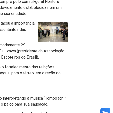
 sempre pelo cônsul-geral Noriteru
, devidamente estabelecidas em um
e sua entidade.
tacou a importância
resentantes das
ximadamente 29
Yuji Izawa (presidente da Associação
Escoteiros do Brasil).
 o fortalecimento das relações
eguiu para o térreo, em direção ao
o interpretando a música “Tomodachi”
a o palco para sua saudação.