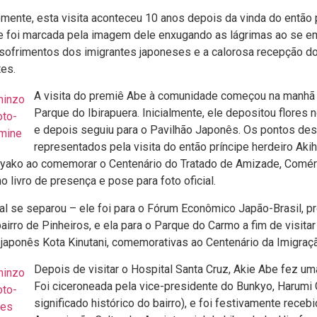
mente, esta visita aconteceu 10 anos depois da vinda do então 
e foi marcada pela imagem dele enxugando as lágrimas ao se e
 sofrimentos dos imigrantes japoneses e a calorosa recepção d
es.
A visita do premiê Abe à comunidade começou na manhã d
Parque do Ibirapuera. Inicialmente, ele depositou flore
e depois seguiu para o Pavilhão Japonês. Os pontos d
representados pela visita do então príncipe herdeiro Akih
ayako ao comemorar o Centenário do Tratado de Amizade, Comér
o livro de presença e pose para foto oficial.
sal se separou – ele foi para o Fórum Econômico Japão-Brasil, 
airro de Pinheiros, e ela para o Parque do Carmo a fim de visita
 japonês Kota Kinutani, comemorativas ao Centenário da Imigra
Depois de visitar o Hospital Santa Cruz, Akie Abe fez u
Foi ciceroneada pela vice-presidente do Bunkyo, Harumi 
significado histórico do bairro), e foi festivamente rece