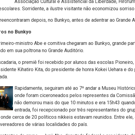
Associação Cultural e Assistencial da Liberdade, Hirofu
escolares. Sorridente, a ilustre visitante não economizou sorriso
reencontraram depois, no Bunkyo, antes de adentrar ao Grande Au
ro
s no Bunkyo
imeiro-ministro Abe e comitiva chegaram ao Bunkyo, grande part
ado em sua poltrona no Grande Auditório.
cadaria, o premiê foi recebido por alunos das escolas Pioneiro,
sidente Kihatiro Kita, do presidente de honra Kokei Uehara e do
ada.
Rapidamente, seguiram até ao 7º andar a Museu Históric
onde foram ciceroneados pelos representes da Comissão
não demorou mais do que 10 minutos e era 15h43 quando
entrada, foi recepcionado por três representantes do gru
l onde cerca de 20 políticos nikkeis estavam reunidos. Entre ele
 vereadores de várias localidades do país.