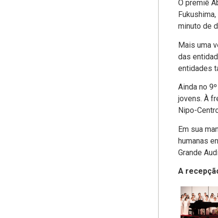
O premiê Ab
Fukushima,
minuto de d
Mais uma ve
das entidad
entidades ta
Ainda no 9
jovens. À f
Nipo-Centro
Em sua mani
humanas ent
Grande Audi
A recepção