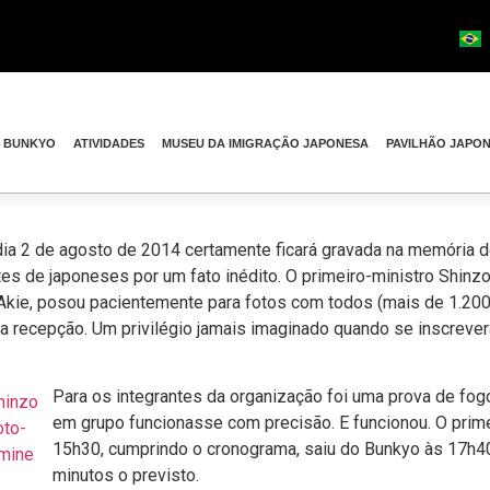
O BUNKYO
ATIVIDADES
MUSEU DA IMIGRAÇÃO JAPONESA
PAVILHÃO JAPO
dia 2 de agosto de 2014 certamente ficará gravada na memória 
s de japoneses por um fato inédito. O primeiro-ministro Shin
Akie, posou pacientemente para fotos com todos (mais de 1.20
a recepção. Um privilégio jamais imaginado quando se inscreve
Para os integrantes da organização foi uma prova de fo
em grupo funcionasse com precisão. E funcionou. O prim
15h30, cumprindo o cronograma, saiu do Bunkyo às 17h4
minutos o previsto.