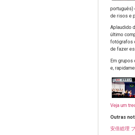
português)
de risos e 
Aplaudido d
último com
fotógrafos 
de fazer es
Em grupos d
e, rapidame
Veja um tre
Outras not
安倍総理 