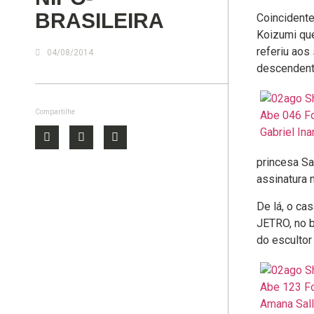
BRASILEIRA
Coincidente
Koizumi qu
referiu aos
04/08/2014
descendent
Compartilhe
princesa S
assinatura n
De lá, o ca
JETRO, no b
do escultor