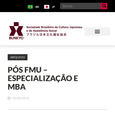
BR
JP
ARQUIVO
PÓS FMU –
ESPECIALIZAÇÃO E
MBA
19/08/2014