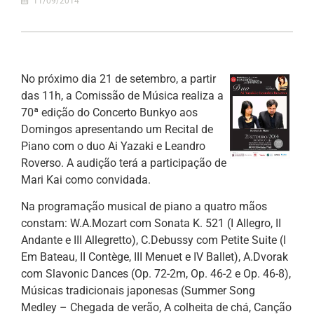
11/09/2014
No próximo dia 21 de setembro, a partir
das 11h, a Comissão de Música realiza a
70ª edição do Concerto Bunkyo aos
Domingos apresentando um Recital de
Piano com o duo Ai Yazaki e Leandro
Roverso. A audição terá a participação de
Mari Kai como convidada.
Na programação musical de piano a quatro mãos
constam: W.A.Mozart com Sonata K. 521 (I Allegro, II
Andante e III Allegretto), C.Debussy com Petite Suite (I
Em Bateau, II Contège, III Menuet e IV Ballet), A.Dvorak
com Slavonic Dances (Op. 72-2m, Op. 46-2 e Op. 46-8),
Músicas tradicionais japonesas (Summer Song
Medley – Chegada de verão, A colheita de chá, Canção