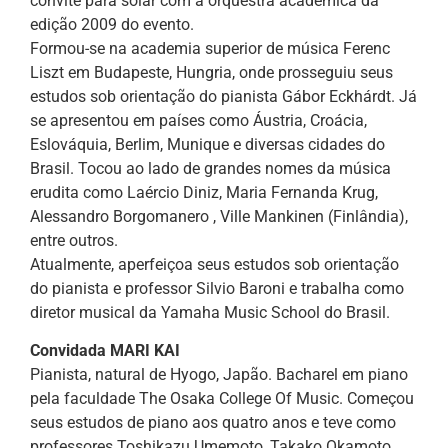
convite para solar com a orquestra acadêmica da
edição 2009 do evento.
Formou-se na academia superior de música Ferenc
Liszt em Budapeste, Hungria, onde prosseguiu seus
estudos sob orientação do pianista Gábor Eckhárdt. Já
se apresentou em países como Áustria, Croácia,
Eslováquia, Berlim, Munique e diversas cidades do
Brasil. Tocou ao lado de grandes nomes da música
erudita como Laércio Diniz, Maria Fernanda Krug,
Alessandro Borgomanero , Ville Mankinen (Finlândia),
entre outros.
Atualmente, aperfeiçoa seus estudos sob orientação
do pianista e professor Silvio Baroni e trabalha como
diretor musical da Yamaha Music School do Brasil.
Convidada MARI KAI
Pianista, natural de Hyogo, Japão. Bacharel em piano
pela faculdade The Osaka College Of Music. Começou
seus estudos de piano aos quatro anos e teve como
professores Toshikazu Umemoto, Takako Okamoto,