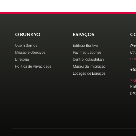
O BUNKYO
ESPAÇOS
C
Quem Somos
Edifício Bunkyo
Ru
01
Missão e Objetivos
Pavilhão Japonês
co
Diretoria
Centro Kokushikan
Política de Privacidade
Museu da Imigração
+5
Locação de Espaços
> 
En
pr