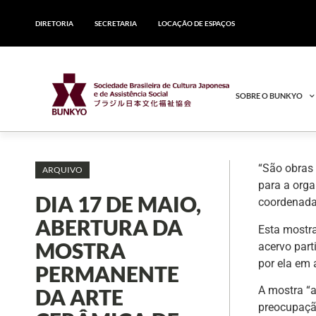
DIRETORIA
SECRETARIA
LOCAÇÃO DE ESPAÇOS
SOBRE O BUNKYO
“São obras 
ARQUIVO
para a org
DIA 17 DE MAIO,
coordenada
ABERTURA DA
Esta mostra
MOSTRA
acervo part
por ela em 
PERMANENTE
A mostra “a
DA ARTE
preocupação