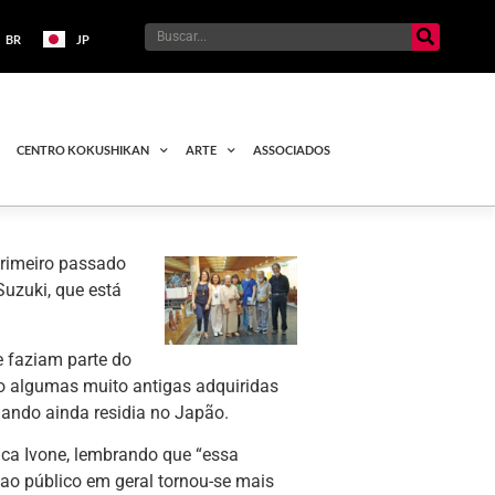
BR
JP
CENTRO KOKUSHIKAN
ARTE
ASSOCIADOS
 primeiro passado
uzuki, que está
e faziam parte do
do algumas muito antigas adquiridas
uando ainda residia no Japão.
taca Ivone, lembrando que “essa
ao público em geral tornou-se mais