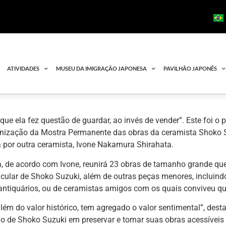
ATIVIDADES
MUSEU DA IMIGRAÇÃO JAPONESA
PAVILHÃO JAPONÊS
que ela fez questão de guardar, ao invés de vender”. Este foi o
anização da Mostra Permanente das obras da ceramista Shoko S
 por outra ceramista, Ivone Nakamura Shirahata.
, de acordo com Ivone, reunirá 23 obras de tamanho grande qu
icular de Shoko Suzuki, além de outras peças menores, incluin
antiquários, ou de ceramistas amigos com os quais conviveu q
lém do valor histórico, tem agregado o valor sentimental”, des
 de Shoko Suzuki em preservar e tornar suas obras acessíveis 