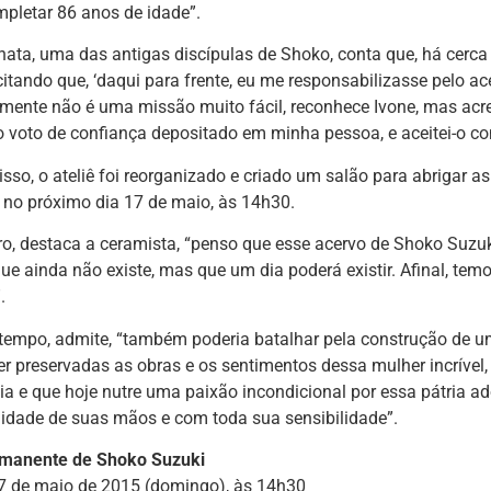
mpletar 86 anos de idade”.
hata, uma das antigas discípulas de Shoko, conta que, há cerca
citando que, ‘daqui para frente, eu me responsabilizasse pelo a
amente não é uma missão muito fácil, reconhece Ivone, mas ac
vo voto de confiança depositado em minha pessoa, e aceitei-o 
isso, o ateliê foi reorganizado e criado um salão para abrigar a
 no próximo dia 17 de maio, às 14h30.
ro, destaca a ceramista, “penso que esse acervo de Shoko Suzu
ue ainda não existe, mas que um dia poderá existir. Afinal, te
.
empo, admite, “também poderia batalhar pela construção de u
r preservadas as obras e os sentimentos dessa mulher incrível
a e que hoje nutre uma paixão incondicional por essa pátria ado
idade de suas mãos e com toda sua sensibilidade”.
manente de Shoko Suzuki
17 de maio de 2015 (domingo), às 14h30