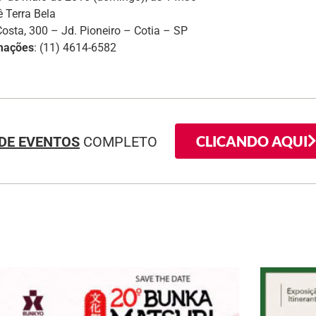
iê Terra Bela
osta, 300 – Jd. Pioneiro – Cotia – SP
mações
: (11) 4614-6582
CLICANDO AQUI
DE EVENTOS
COMPLETO