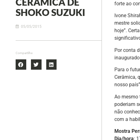
CERÂMICA DE
forte ao co
SHOKO SUZUKI
Ivone Shira
mestre soli
05/05/2015
hoje”. Cert
significati
Por conta d
Compartilhe
inaugurado
Para o futu
Cerâmica, q
nosso país”
Ao mesmo t
poderiam se
não conheci
com a habil
Mostra Per
Dia/hora
: 