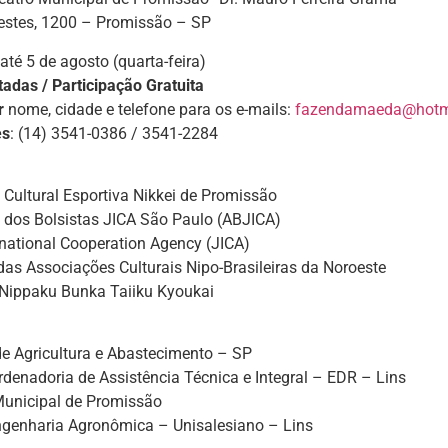
restes, 1200 – Promissão – SP
 até 5 de agosto (quarta-feira)
adas / Participação Gratuita
r
nome, cidade e telefone para os e-mails:
fazendamaeda@hotm
es
: (14) 3541-0386 / 3541-2284
Cultural Esportiva Nikkei de Promissão
 dos Bolsistas JICA São Paulo (ABJICA)
national Cooperation Agency (JICA)
as Associações Culturais Nipo-Brasileiras da Noroeste
Nippaku Bunka Taiiku Kyoukai
de Agricultura e Abastecimento – SP
denadoria de Assistência Técnica e Integral – EDR – Lins
Municipal de Promissão
ngenharia Agronômica – Unisalesiano – Lins