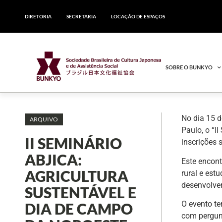
DIRETORIA
SECRETARIA
LOCAÇÃO DE ESPAÇOS
SOBRE O BUNKYO
No dia 15 d
ARQUIVO
Paulo, o “I
II SEMINÁRIO
inscrições 
ABJICA:
Este encont
AGRICULTURA
rural e est
desenvolver
SUSTENTÁVEL E
O evento te
DIA DE CAMPO
com pergunt