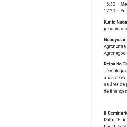
16:30 –
Me
17:30 – En
Kunio Naga
pesquisador
Nobuyoshi 
Agronomia (
Agronegóci
Reinaldo 
Tecnologia
anos de exp
na área de 
de finanças
II Seminár
Data
: 15 d
Local
: Anf