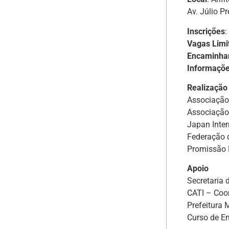
Av. Júlio P
Inscrições
:
Vagas Limit
Encaminha
Informaçõ
Realização
Associação 
Associação
Japan Inter
Federação d
Promissão 
Apoio
Secretaria 
CATI – Coor
Prefeitura 
Curso de E