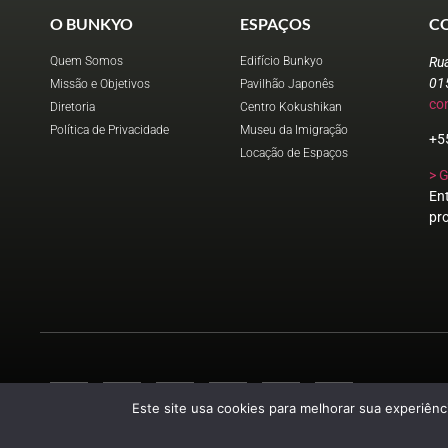
O BUNKYO
ESPAÇOS
C
Quem Somos
Edifício Bunkyo
Ru
01
Missão e Objetivos
Pavilhão Japonês
co
Diretoria
Centro Kokushikan
Política de Privacidade
Museu da Imigração
+5
Locação de Espaços
> 
En
pr
Este site usa cookies para melhorar sua experiênci