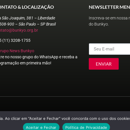
ONTATO & LOCALIZAÇÃO
NEWSLETTER MEN
a São Joaquim, 381 – Liberdade
Inscreva-se em nossa n
508-900 – São Paulo – SP Brasil
do Bunkyo.
ntato@bunkyo.org.br
5 (11) 3208-1755
Grupo News Bunkyo
tre no nosso grupo do WhatsApp e receba a
ogramação em primeira mão!
ENVIAR
© Sociedade Brasileira de Cultura Japonesa e de Assistência Social
a. Ao clicar em "Aceitar e Fechar" você concorda com o uso dos cookies
Aceitar e Fechar
Política de Privacidade