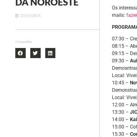
DA NOROESTE
Os interess
mails:
faz
27/07/2015
PROGRAM
07:30 – Cr
Compartilhe
08:15 – Ab
09:15 – De
09:30 –
Au
Demosntraç
Local: Vive
10:45 –
No
Demonstraç
Local: Vive
12:00 – Al
13:30 –
JIC
14:00 –
Ka
15:00 – Co
15:30 –
Co