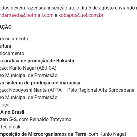
ados devem fazer sua inscrição até o dia 5 de agosto enviando 
endamaeda@hotmail.com
e
kobapro@uol.com.br
AÇÃO
edenciamento
ertura
slocamento
la prática de produção de Bokashi
ão: Kunio Nagai (ABJICA)
iro Municipal de Promissão
vo sistema de produção de maracujá
ão: Nobuyoshi Narita (APTA – Polo Regional Alta Sorocabana –
iro Municipal de Promissão
moço
A no Brasil
izen 5-S
, com Reinaldo Tateyama
ffee break
mposição de Microorganismos da Terra
, com Kunio Nagai