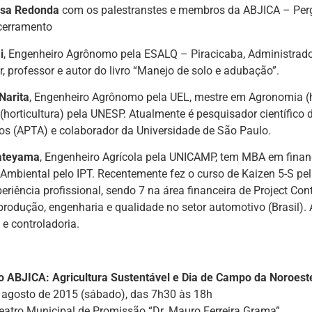
sa Redonda
com os palestranstes e membros da ABJICA – Per
cerramento
i
, Engenheiro Agrônomo pela ESALQ – Piracicaba, Administrador
, professor e autor do livro “Manejo de solo e adubação”.
Narita
, Engenheiro Agrônomo pela UEL, mestre em Agronomia (h
horticultura) pela UNESP. Atualmente é pesquisador científico 
os (APTA) e colaborador da Universidade de São Paulo.
Tateyama
, Engenheiro Agrícola pela UNICAMP, tem MBA em fina
 Ambiental pelo IPT. Recentemente fez o curso de Kaizen 5-S p
eriência profissional, sendo 7 na área financeira de Project Co
produção, engenharia e qualidade no setor automotivo (Brasil)
 e controladoria.
io ABJICA: Agricultura Sustentável e Dia de Campo da Noroest
e agosto de 2015 (sábado), das 7h30 às 18h
iteatro Municipal de Promissão “Dr. Mauro Ferreira Grama”