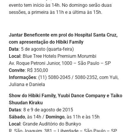
evento tem início às 14h. No domingo serão duas
sessões, a primeira às 11h e a última às 15h.
Jantar Beneficente em prol do Hospital Santa Cruz,
com apresentação do Hibiki Family
Data
: 5 de agosto (quarta-feira)
Local
: Blue Tree Hotels Premium Morumbi
Av. Roque Petroni Junior, 1000 – São Paulo – SP
Convite
: R$ 350,00
Informações
: (11) 5080-2045 / 5080-2352, com Yuli,
Juliana e Daniela
Show do Hibiki Family, Yuubi Dance Company e Taiko
Shuudan Kiraku
Datas
: 8 e 9 de agosto de 2015
Sábado
, às 14h /
Domingo
, às 11h e às 15h
Local
: Grande Auditório do Bunkyo
R. São Joaquim, 381 – Liberdade – São Paulo – SP