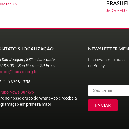
BRASILE
IBA MAIS >
SAIBA MAIS >
ONTATO & LOCALIZAÇÃO
NEWSLETTER MEN
a São Joaquim, 381 – Liberdade
Inscreva-se em nossa n
508-900 – São Paulo – SP Brasil
do Bunkyo.
ntato@bunkyo.org.br
5 (11) 3208-1755
Grupo News Bunkyo
tre no nosso grupo do WhatsApp e receba a
ogramação em primeira mão!
ENVIAR