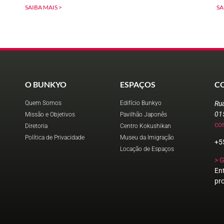
SAIBA MAIS >
SA
O BUNKYO
ESPAÇOS
C
Quem Somos
Edifício Bunkyo
Ru
01
Missão e Objetivos
Pavilhão Japonês
co
Diretoria
Centro Kokushikan
Política de Privacidade
Museu da Imigração
+5
Locação de Espaços
> 
En
pr