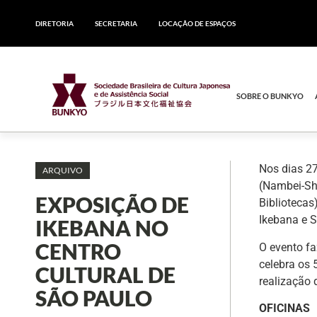
DIRETORIA
SECRETARIA
LOCAÇÃO DE ESPAÇOS
SOBRE O BUNKYO
Nos dias 27
ARQUIVO
(Nambei-Sh
EXPOSIÇÃO DE
Bibliotecas
Ikebana e S
IKEBANA NO
CENTRO
O evento f
celebra os
CULTURAL DE
realização 
SÃO PAULO
OFICINAS