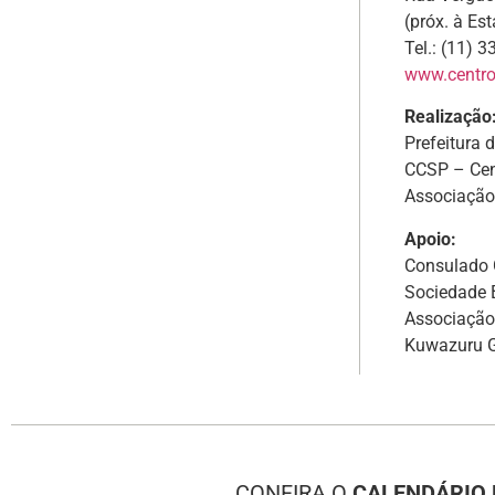
(próx. à Es
Tel.: (11) 
www.centroc
Realização
Prefeitura 
CCSP – Cen
Associação
Apoio:
Consulado 
Sociedade B
Associação
Kuwazuru 
CONFIRA O
CALENDÁRIO 