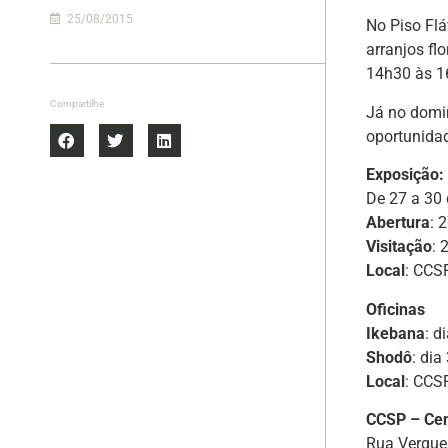
25/08/2015
No Piso Flá
arranjos fl
14h30 às 1
Compartilhe
Já no domin
oportunidad
Exposição:
De 27 a 30
Abertura
: 
Visitação
: 
Local
: CCS
Oficinas
Ikebana
: d
Shodô
: di
Local
: CCS
CCSP – Cen
Rua Vergue