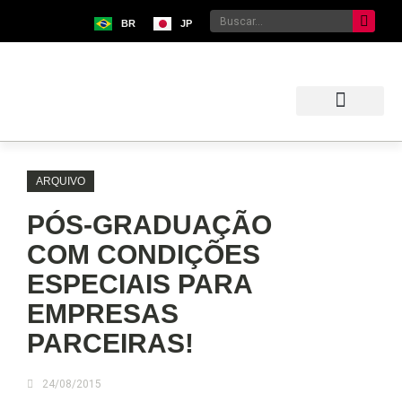
BR
JP
Sobre o Bunkyo
Museu da Imigração Japonesa
Pavilhão Japonês
Centro Kokushikan
ARQUIVO
PÓS-GRADUAÇÃO
COM CONDIÇÕES
ESPECIAIS PARA
EMPRESAS
PARCEIRAS!
24/08/2015