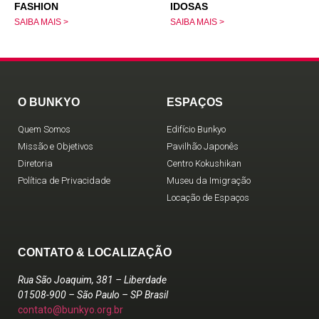
FASHION
IDOSAS
SAIBA MAIS >
SAIBA MAIS >
O BUNKYO
ESPAÇOS
Quem Somos
Edifício Bunkyo
Missão e Objetivos
Pavilhão Japonês
Diretoria
Centro Kokushikan
Política de Privacidade
Museu da Imigração
Locação de Espaços
CONTATO & LOCALIZAÇÃO
Rua São Joaquim, 381 – Liberdade
01508-900 – São Paulo – SP Brasil
contato@bunkyo.org.br