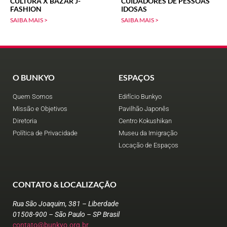
CULTURA X BAZAR J-
CUIDADORES DE PESSOAS
FASHION
IDOSAS
SAIBA MAIS >
SAIBA MAIS >
O BUNKYO
ESPAÇOS
Quem Somos
Edifício Bunkyo
Missão e Objetivos
Pavilhão Japonês
Diretoria
Centro Kokushikan
Política de Privacidade
Museu da Imigração
Locação de Espaços
CONTATO & LOCALIZAÇÃO
Rua São Joaquim, 381 – Liberdade
01508-900 – São Paulo – SP Brasil
contato@bunkyo.org.br