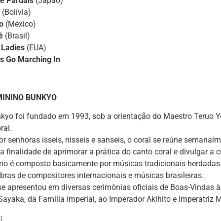
de Pardais
(Japão)
o
(Bolívia)
do
(México)
ê
(Brasil)
 Ladies
(EUA)
s Go Marching In
MININO BUNKYO
kyo foi fundado em 1993, sob a orientação do Maestro Teruo Y
ral.
or senhoras isseis, nisseis e sanseis, o coral se reúne semanalm
 a finalidade de aprimorar a prática do canto coral e divulgar a
rio é composto basicamente por músicas tradicionais herdadas 
obras de compositores internacionais e músicas brasileiras.
se apresentou em diversas cerimônias oficiais de Boas-Vindas 
Sayaka, da Família Imperial, ao Imperador Akihito e Imperatriz M
: