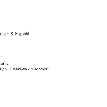
guês – S. Hayashi
ri
ayama
 / S. Kusakawa / N. Motoori