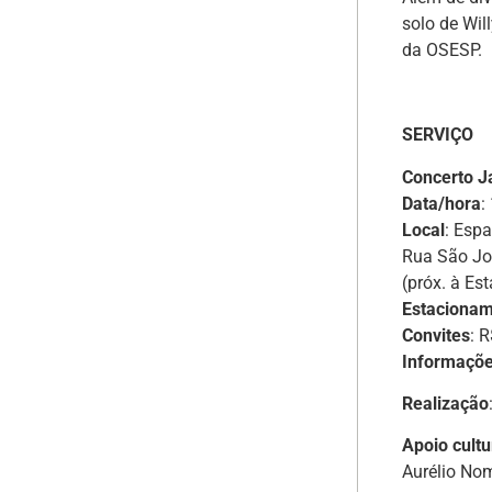
solo de Wil
da OSESP.
SERVIÇO
Concerto J
Data/hora
:
Local
: Esp
Rua São Jo
(próx. à E
Estacionam
Convites
: 
Informaçõ
Realização
Apoio cultu
Aurélio No