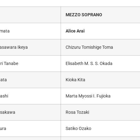
O
MEZZO SOPRANO
amata
Alice Arai
gasawara Ikeya
Chizuru Tomishige Toma
ri Tanabe
Elisabeth M. S. S. Okada
gata
Kioka Kita
ashi
Marta Myossi I. Fujioka
ssakawa
Rosa Tozaki
ura
Satiko Ozako