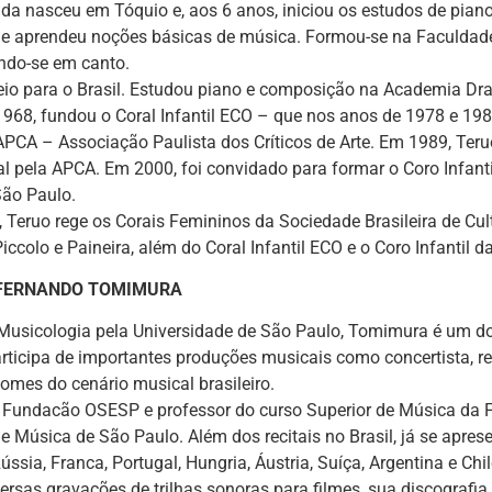
da nasceu em Tóquio e, aos 6 anos, iniciou os estudos de piano.
de aprendeu noções básicas de música. Formou-se na Faculdade
ndo-se em canto.
eio para o Brasil. Estudou piano e composição na Academia D
968, fundou o Coral Infantil ECO – que nos anos de 1978 e 19
APCA – Associação Paulista dos Críticos de Arte. Em 1989, Te
al pela APCA. Em 2000, foi convidado para formar o Coro Infan
São Paulo.
 Teruo rege os Corais Femininos da Sociedade Brasileira de Cul
iccolo e Paineira, além do Coral Infantil ECO e o Coro Infantil 
 FERNANDO TOMIMURA
Musicologia pela Universidade de São Paulo, Tomimura é um do
rticipa de importantes produções musicais como concertista, re
nomes do cenário musical brasileiro.
a Fundacão OSESP e professor do curso Superior de Música da F
e Música de São Paulo. Além dos recitais no Brasil, já se apr
ússia, Franca, Portugal, Hungria, Áustria, Suíça, Argentina e Chil
ersas gravações de trilhas sonoras para filmes, sua discografia