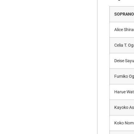
SOPRAN
Alice Shir
Celia T. O
Deise Sayu
Fumiko O
Harue Wat
Kayoko A
Koko Nom