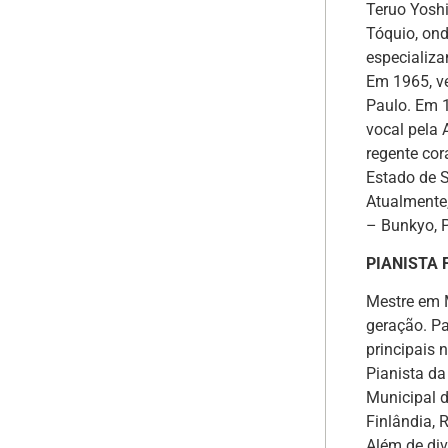
Teruo Yoshi
Tóquio, on
especializa
Em 1965, v
Paulo. Em 1
vocal pela 
regente cor
Estado de 
Atualmente,
– Bunkyo, P
PIANISTA
Mestre em 
geração. Pa
principais 
Pianista d
Municipal d
Finlândia, R
Além de div