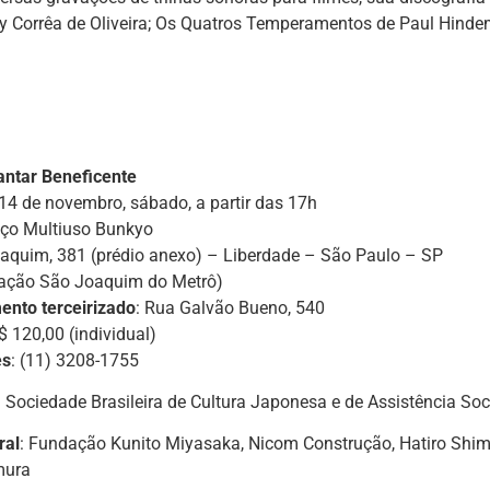
ly Corrêa de Oliveira; Os Quatros Temperamentos de Paul Hinde
antar Beneficente
 14 de novembro, sábado, a partir das 17h
aço Multiuso Bunkyo
aquim, 381 (prédio anexo) – Liberdade – São Paulo – SP
stação São Joaquim do Metrô)
ento terceirizado
: Rua Galvão Bueno, 540
R$ 120,00 (individual)
es
: (11) 3208-1755
: Sociedade Brasileira de Cultura Japonesa e de Assistência Soc
ral
: Fundação Kunito Miyasaka, Nicom Construção, Hatiro Shim
mura