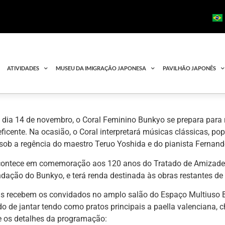
ATIVIDADES
MUSEU DA IMIGRAÇÃO JAPONESA
PAVILHÃO JAPONÊS
dia 14 de novembro, o Coral Feminino Bunkyo se prepara para r
ficente. Na ocasião, o Coral interpretará músicas clássicas, popu
 sob a regência do maestro Teruo Yoshida e do pianista Fernan
contece em comemoração aos 120 anos do Tratado de Amizade B
dação do Bunkyo, e terá renda destinada às obras restantes de
tas recebem os convidados no amplo salão do Espaço Multiuso
do de jantar tendo como pratos principais a paella valenciana, che
os detalhes da programação: