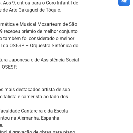
 Aos 9, entrou para o Coro Infantil de
 de Arte Gakuguei de Tóquio,
ramática e Musical Mozarteum de São
89 recebeu prêmio de melhor conjunto
ruo também foi considerado o melhor
til da OSESP – Orquestra Sinfônica do
tura Japonesa e de Assistência Social
da OSESP.
s mais destacados artista de sua
citalista e camerista ao lado dos
aculdade Cantareira e da Escola
esentou na Alemanha, Espanha,
e.
 inclui gravação de obras para piano