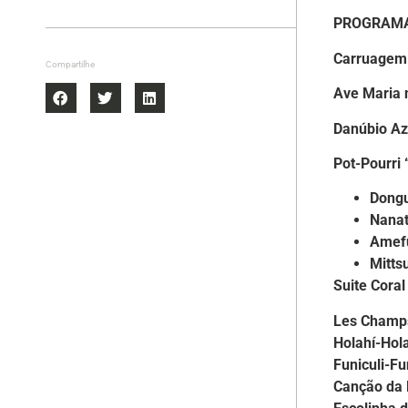
PROGRAM
Carruagem 
Compartilhe
Ave Maria 
Danúbio Az
Pot-Pourri
Dongu
Nanat
Amefu
Mitts
Suite Cora
Les Champ
Holahí-Hol
Funiculi-Fu
Canção da