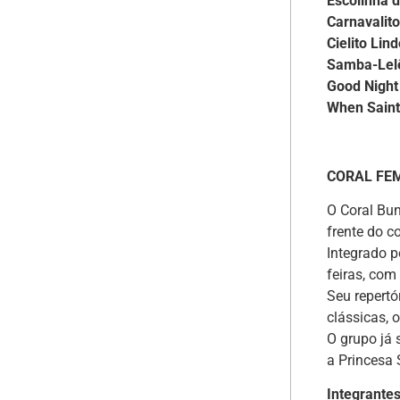
Escolinha 
Carnavalit
Cielito Lin
Samba-Lel
Good Night
When Saint
CORAL FE
O Coral Bun
frente do co
Integrado p
feiras, com
Seu repertó
clássicas, 
O grupo já 
a Princesa 
Integrantes