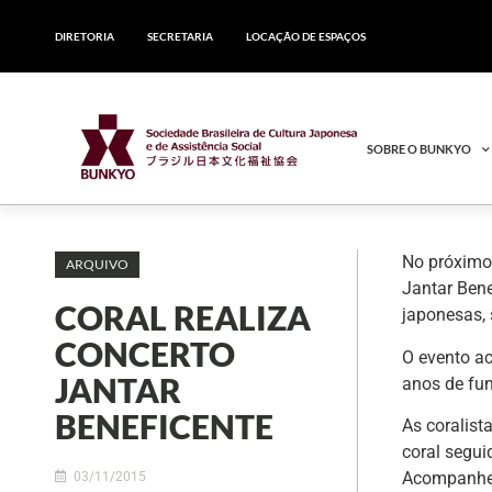
DIRETORIA
SECRETARIA
LOCAÇÃO DE ESPAÇOS
SOBRE O BUNKYO
No próximo 
ARQUIVO
Jantar Bene
CORAL REALIZA
japonesas,
CONCERTO
O evento a
JANTAR
anos de fun
BENEFICENTE
As coralis
coral segui
Acompanhe 
03/11/2015