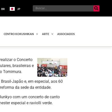
BR
JP
CENTRO KOKUSHIKAN
ARTE
ASSOCIADOS
ealizar o Concerto
lares, brasileiras e
do Tomimura.
rasil-Japão e, em especial, aos 60
 reforma da sede da entidade.
 Bunkyo com um concerto de canto
ster especial e raviolli verde.