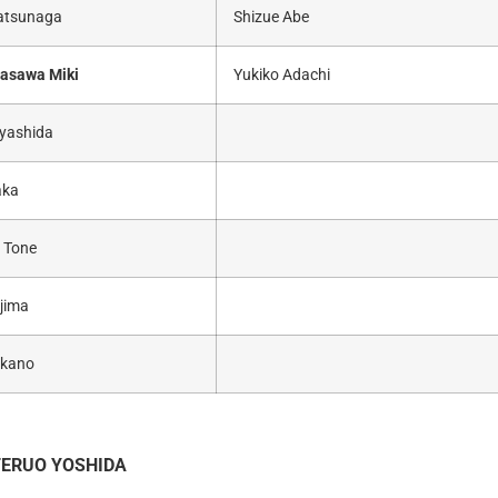
atsunaga
Shizue Abe
asawa Miki
Yukiko Adachi
yashida
aka
o Tone
jima
akano
TERUO YOSHIDA