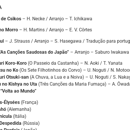
A
de Csikos
– H. Necke / Arranjo – T. Ichikawa
no Morro
– H. Martins / Arranjo – E. V. Côrtes
ul
– J. Strauss / Arranjo – S. Hasegawa / Tradução para portu
 “As Canções Saudosas do Japão”
– Arranjo – Saburo lwakawa
ri Koro-Koro
(O Passeio da Castanha) – N. Aoki / T. Yanata
su no Ko
(Os Sete Filhotinhos do Corvo) – U. Noguti / N. Motoo
ri Otsuki-san
(A Chuva, a Lua e a Noiva) – U. Noguti / S. Nak
u no Kishya no Uta
(Três Canções da Maria Fumaça) – A. Ôwada
l “Volta ao Mundo”
s-Élysées
(França)
ahó
(Alemanha)
nicula
(Itália)
 Despedida
(Rússia)