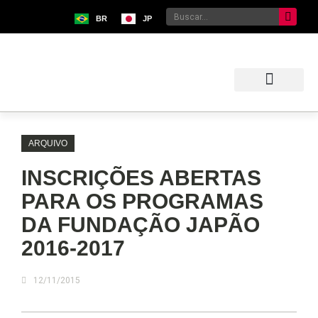
BR
JP
Sobre o Bunkyo
Museu da Imigração Japonesa
Pavilhão Japonês
Centro Kokushikan
ARQUIVO
INSCRIÇÕES ABERTAS
PARA OS PROGRAMAS
DA FUNDAÇÃO JAPÃO
2016-2017
12/11/2015