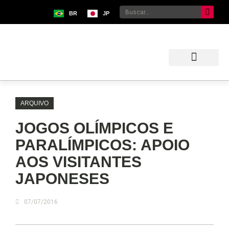
BR
JP
Sobre o Bunkyo
Museu da Imigração Japonesa
Pavilhão Japonês
Centro Kokushikan
ARQUIVO
JOGOS OLÍMPICOS E
PARALÍMPICOS: APOIO
AOS VISITANTES
JAPONESES
07/07/2016