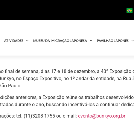
ATIVIDADES
MUSEU DA IMIGRAÇÃO JAPONESA
PAVILHÃO JAPONÊS
no final de semana, dias 17 e 18 de dezembro, a 43ª Exposição
Bunkyo, no Espaço Expositivo, no 1º andar da entidade, na Rua
São Paulo.
ições anteriores, a Exposição reúne os trabalhos desenvolvid
tradas durante o ano, buscando incentivá-los a continuar dedica
ações: tel. (11)3208-1755 ou e-mail:
evento@bunkyo.org.br