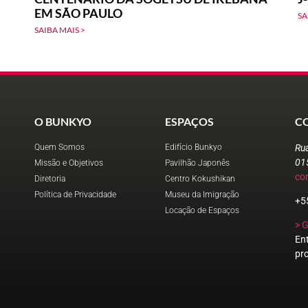
EM SÃO PAULO
SA
SAIBA MAIS >
O BUNKYO
ESPAÇOS
C
Quem Somos
Edifício Bunkyo
Ru
01
Missão e Objetivos
Pavilhão Japonês
co
Diretoria
Centro Kokushikan
Política de Privacidade
Museu da Imigração
+5
Locação de Espaços
> 
En
pr