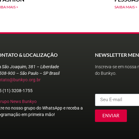
IBA MAIS >
SAIBA MAIS >
ONTATO & LOCALIZAÇÃO
NEWSLETTER MEN
a São Joaquim, 381 – Liberdade
Inscreva-se em nossa n
508-900 – São Paulo – SP Brasil
do Bunkyo.
ntato@bunkyo.org.br
5 (11) 3208-1755
Grupo News Bunkyo
tre no nosso grupo do WhatsApp e receba a
ogramação em primeira mão!
ENVIAR