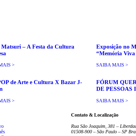
Matsuri – A Festa da Cultura
Exposição no M
esa
“Memória Viva 
MAIS >
SAIBA MAIS >
POP de Arte e Cultura X Bazar J-
FÓRUM QUER
n
DE PESSOAS 
MAIS >
SAIBA MAIS >
Contato & Localização
yo
Rua São Joaquim, 381 – Liberda
nês
01508-900 – São Paulo – SP Bras