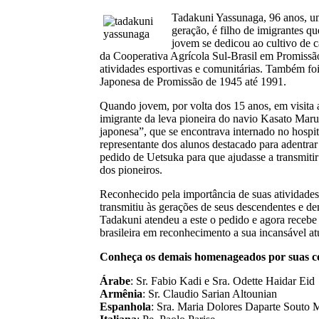
Tadakuni Yassunaga, 96 anos, u
geração, é filho de imigrantes 
jovem se dedicou ao cultivo de c
da Cooperativa Agrícola Sul-Brasil em Promissã
atividades esportivas e comunitárias. Também foi
Japonesa de Promissão de 1945 até 1991.
Quando jovem, por volta dos 15 anos, em visita
imigrante da leva pioneira do navio Kasato Maru
japonesa”, que se encontrava internado no hospit
representante dos alunos destacado para adentra
pedido de Uetsuka para que ajudasse a transmitir 
dos pioneiros.
Reconhecido pela importância de suas atividades 
transmitiu às gerações de seus descendentes e 
Tadakuni atendeu a este o pedido e agora rece
brasileira em reconhecimento a sua incansável at
Conheça os demais homenageados por suas 
Árabe
: Sr. Fabio Kadi e Sra. Odette Haidar Eid
Armênia
: Sr. Claudio Sarian Altounian
Espanhola
: Sra. Maria Dolores Daparte Souto 