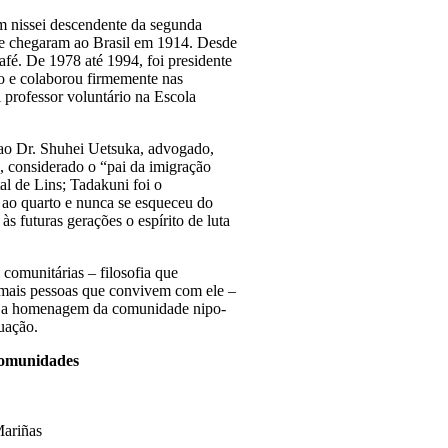
m nissei descendente da segunda
que chegaram ao Brasil em 1914. Desde
afé. De 1978 até 1994, foi presidente
o e colaborou firmemente nas
 professor voluntário na Escola
 ao Dr. Shuhei Uetsuka, advogado,
, considerado o “pai da imigração
al de Lins; Tadakuni foi o
r ao quarto e nunca se esqueceu do
às futuras gerações o espírito de luta
comunitárias – filosofia que
demais pessoas que convivem com ele –
be a homenagem da comunidade nipo-
uação.
comunidades
Mariñas