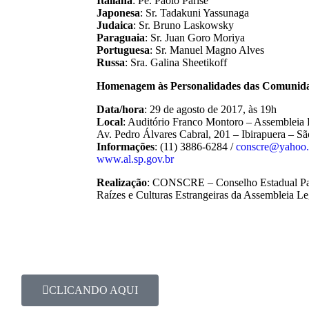
Italiana
: Pe. Paolo Parise
Japonesa
: Sr. Tadakuni Yassunaga
Judaica
: Sr. Bruno Laskowsky
Paraguaia
: Sr. Juan Goro Moriya
Portuguesa
: Sr. Manuel Magno Alves
Russa
: Sra. Galina Sheetikoff
Homenagem às Personalidades das Comunidad
Data/hora
: 29 de agosto de 2017, às 19h
Local
: Auditório Franco Montoro – Assembleia 
Av. Pedro Álvares Cabral, 201 – Ibirapuera – S
Informações
: (11) 3886-6284 /
conscre@yahoo
www.al.sp.gov.br
Realização
: CONSCRE – Conselho Estadual Pa
Raízes e Culturas Estrangeiras da Assembleia Le
CLICANDO AQUI