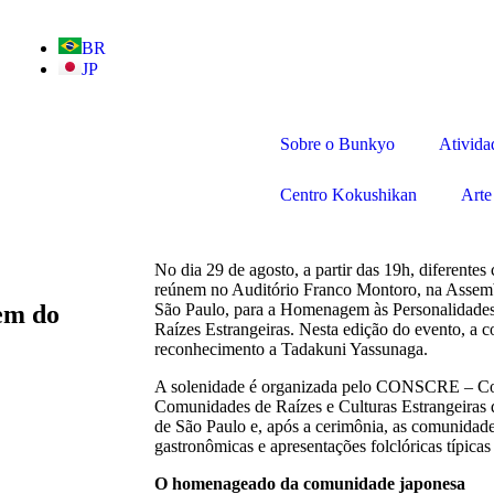
BR
JP
Sobre o Bunkyo
Ativida
Centro Kokushikan
Arte
No dia 29 de agosto, a partir das 19h, diferente
reúnem no Auditório Franco Montoro, na Assemb
em do
São Paulo, para a Homenagem às Personalidade
Raízes Estrangeiras. Nesta edição do evento, a
reconhecimento a Tadakuni Yassunaga.
A solenidade é organizada pelo CONSCRE – Con
Comunidades de Raízes e Culturas Estrangeiras 
de São Paulo e, após a cerimônia, as comunidad
gastronômicas e apresentações folclóricas típic
O homenageado da comunidade japonesa