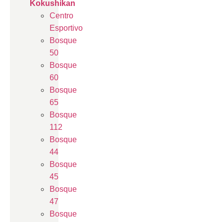
Kokushikan
Centro
Esportivo
Bosque
50
Bosque
60
Bosque
65
Bosque
112
Bosque
44
Bosque
45
Bosque
47
Bosque