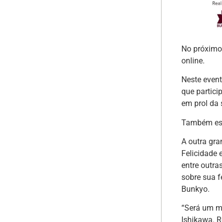
No próximo
online.
Neste event
que partici
em prol da 
Também esta
A outra gra
Felicidade 
entre outra
sobre sua f
Bunkyo.
“Será um mo
Ishikawa. R