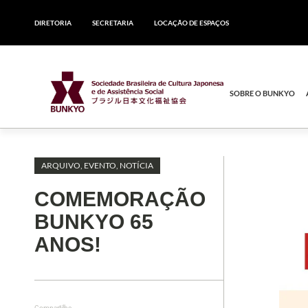
DIRETORIA
SECRETARIA
LOCAÇÃO DE ESPAÇOS
SOBRE O BUNKYO
ARQUIVO
,
EVENTO
,
NOTÍCIA
COMEMORAÇÃO
BUNKYO 65
ANOS!
Compartilhe