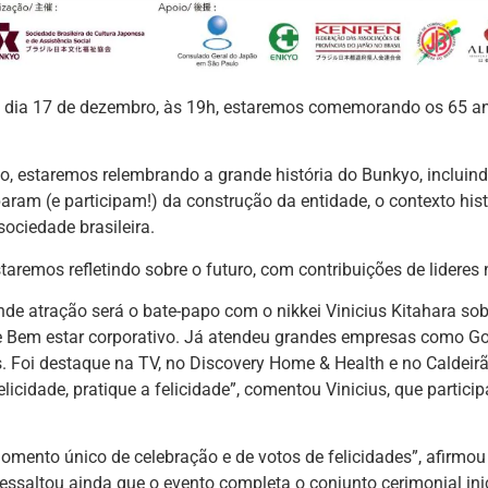
 dia 17 de dezembro, às 19h, estaremos comemorando os 65 a
o, estaremos relembrando a grande história do Bunkyo, incluin
param (e participam!) da construção da entidade, o contexto hi
sociedade brasileira.
remos refletindo sobre o futuro, com contribuições de lideres ni
nde atração será o bate-papo com o nikkei Vinicius Kitahara sob
e Bem estar corporativo. Já atendeu grandes empresas como Go
s. Foi destaque na TV, no Discovery Home & Health e no Caldeir
elicidade, pratique a felicidade”, comentou Vinicius, que partic
mento único de celebração e de votos de felicidades”, afirmou
essaltou ainda que o evento completa o conjunto cerimonial ini