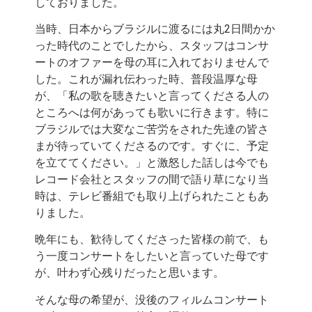
しておりました。
当時、日本からブラジルに渡るには丸2日間かか
った時代のことでしたから、スタッフはコンサ
ートのオファーを母の耳に入れておりませんで
した。これが漏れ伝わった時、普段温厚な母
が、「私の歌を聴きたいと言ってくださる人の
ところへは何があっても歌いに行きます。特に
ブラジルでは大変なご苦労をされた先達の皆さ
まが待っていてくださるのです。すぐに、予定
を立ててください。」と激怒した話しは今でも
レコード会社とスタッフの間で語り草になり当
時は、テレビ番組でも取り上げられたこともあ
りました。
晩年にも、歓待してくださった皆様の前で、も
う一度コンサートをしたいと言っていた母です
が、叶わず心残りだったと思います。
そんな母の希望が、没後のフィルムコンサート