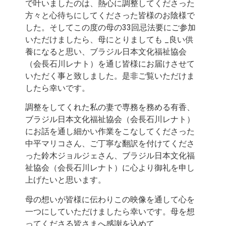
で叶いましたのは、熱心に調整してくださった
方々と心待ちにしてくださった皆様のお陰様で
した。そしてこの度の母の33回忌法要にご参加
いただけましたら、母にとりましても _良い供
養になると思い、ブラジル日本文化福祉協会
（会長石川レナト）を通じ皆様にお届けさせて
いただく事と致しました。是非ご覧いただけま
したら幸いです。
調整をしてくれた私の妻で専務を務める有香、
ブラジル日本文化福祉協会（会長石川レナト）
にお話を通し細かい作業をこなしてくださった
中平マリコさん、ご丁寧な翻訳を付けてくださ
った鈴木ジョルジェさん、ブラジル日本文化福
祉協会（会長石川レナト）に心より御礼を申し
上げたいと思います。
母の想いが皆様に伝わりこの映像を通して心を
一つにしていただけましたら幸いです。母を想
ってくださる皆さまへ感謝を込めて