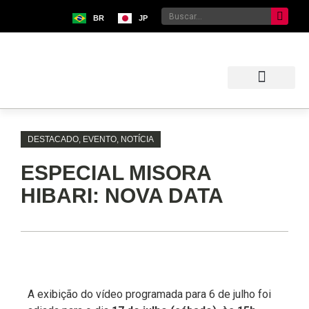
BR
JP
Sobre o Bunkyo
Museu da Imigração Japonesa
Pavilhão Japonês
Centro Kokushikan
DESTACADO
,
EVENTO
,
NOTÍCIA
ESPECIAL MISORA
HIBARI: NOVA DATA
A exibição do vídeo programada para 6 de julho foi