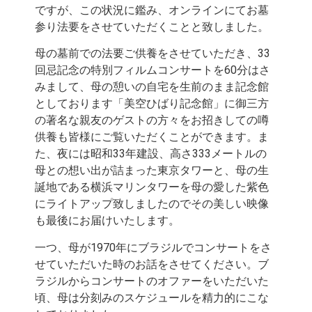
ですが、この状況に鑑み、オンラインにてお墓
参り法要をさせていただくことと致しました。
母の墓前での法要ご供養をさせていただき、33
回忌記念の特別フィルムコンサートを60分はさ
みまして、母の憩いの自宅を生前のまま記念館
としております「美空ひばり記念館」に御三方
の著名な親友のゲストの方々をお招きしての噂
供養も皆様にご覧いただくことができます。ま
た、夜には昭和33年建設、高さ333メートルの
母との想い出が詰まった東京タワーと、母の生
誕地である横浜マリンタワーを母の愛した紫色
にライトアップ致しましたのでその美しい映像
も最後にお届けいたします。
一つ、母が1970年にブラジルでコンサートをさ
せていただいた時のお話をさせてください。ブ
ラジルからコンサートのオファーをいただいた
頃、母は分刻みのスケジュールを精力的にこな