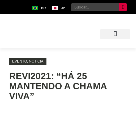
BR
JP
Sobre o Bunkyo
Museu da Imigração Japonesa
Pavilhão Japonês
Centro Kokushikan
EVENTO
,
NOTÍCIA
REVI2021: “HÁ 25
MANTENDO A CHAMA
VIVA”