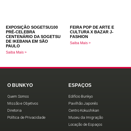
EXPOSIÇÃO SOGETSU100
FEIRA POP DE ARTE E
PRÉ-CELEBRA
CULTURA X BAZAR J-
CENTENÁRIO DA SOGETSU
FASHION
DE IKEBANA EM SÃO
Saiba Mais >
PAULO
Saiba Mais >
O BUNKYO
ESPAÇOS
Quem Somos
Edifício Bunkyo
Missão e Objetivos
Pavilhão Japonês
Diretoria
Centro Kokushikan
Política de Privacidade
Museu da Imigração
Locação de Espaços