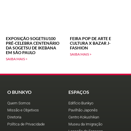
EXPOSIÇÃO SOGETSU100
FEIRA POP DE ARTE E
PRÉ-CELEBRA CENTENÁRIO
CULTURA X BAZAR J-
DA SOGETSU DE IKEBANA
FASHION
EM SÃO PAULO
SAIBA MAIS >
SAIBA MAIS >
O BUNKYO
ESPAÇOS
Quem Somos
Edifício Bunkyo
Missão e Objetivos
Pavilhão Japonês
Diretoria
Centro Kokushikan
Política de Privacidade
Museu da Imigração