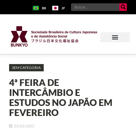
BR
JP
Sobre o Bunkyo
Museu da Imigração Japonesa
Pavilhão Japonês
Centro Kokushikan
SEM CATEGORIA
4ª FEIRA DE
INTERCÂMBIO E
ESTUDOS NO JAPÃO EM
FEVEREIRO
03/02/2022