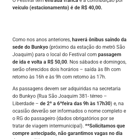
O Festival tem
entrada franca
e a contribuição por
veículo (estacionamento) é de R$ 40,00.
Como nos anos anteriores,
haverá ônibus saindo da
sede do Bunkyo
(próximo da estação do metrô São
Joaquim) para o local do Festival com
passagem
de ida e volta a R$ 50,00
. Nos sábados e domingos,
serão oferecidos dois horários – saída às 8h com
retorno às 16h e às 9h com retorno às 17h.
As passagens devem ser adquiridas na secretaria
do Bunkyo (Rua São Joaquim 381- térreo –
Liberdade –
de 2ª a 6ªfeira das 9h às 17h30
) e, na
ocasião deverão ser informados o nome completo e
o RG do passageiro (dados obrigatórios por se
tratar de viagem intermunicipal).
**Solicitamos que
compre antecipado, não garantimos vagas no dia