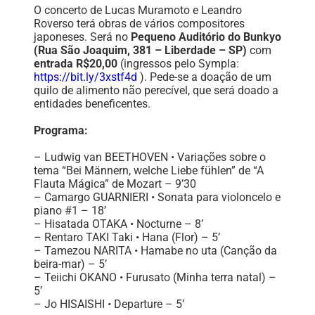
O concerto de Lucas Muramoto e Leandro
Roverso terá obras de vários compositores
japoneses. Será no
Pequeno Auditório do Bunkyo
(Rua São Joaquim, 381 – Liberdade – SP)
com
entrada R$20,00
(ingressos pelo Sympla:
https://bit.ly/3xstf4d
). Pede-se a doação de um
quilo de alimento não perecível, que será doado a
entidades beneficentes.
Programa:
– Ludwig van BEETHOVEN • Variações sobre o
tema “Bei Männern, welche Liebe fühlen” de “A
Flauta Mágica” de Mozart – 9’30
– Camargo GUARNIERI • Sonata para violoncelo e
piano #1 – 18’
– Hisatada OTAKA • Nocturne – 8’
– Rentaro TAKI Taki • Hana (Flor) – 5’
– Tamezou NARITA • Hamabe no uta (Canção da
beira-mar) – 5’
– Teiichi OKANO • Furusato (Minha terra natal) –
5’
– Jo HISAISHI • Departure – 5’