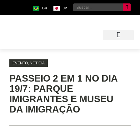
BR
JP
Sobre o Bunkyo
Museu da Imigração Japonesa
Pavilhão Japonês
Centro Kokushikan
EVENTO
,
NOTÍCIA
PASSEIO 2 EM 1 NO DIA
19/7: PARQUE
IMIGRANTES E MUSEU
DA IMIGRAÇÃO