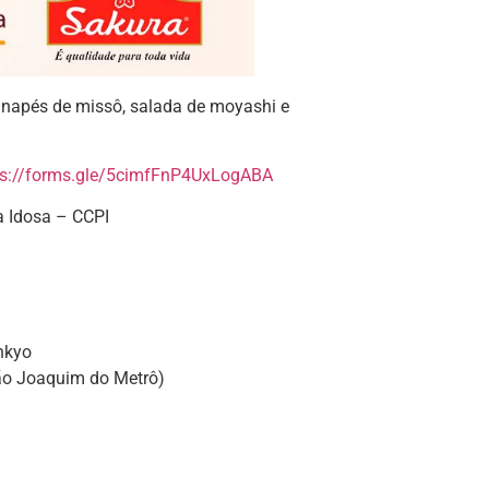
 canapés de missô, salada de moyashi e
ps://forms.gle/5cimfFnP4UxLogABA
a Idosa – CCPI
nkyo
ão Joaquim do Metrô)