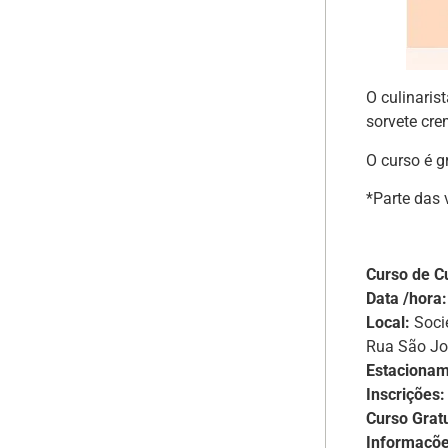
O culinaris
sorvete cre
O curso é g
*Parte das 
Curso de C
Data /hora:
Local:
Socie
Rua São Jo
Estacionam
Inscrições:
Curso Gratu
Informaçõe