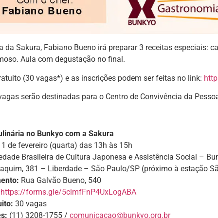
ta da Sakura, Fabiano Bueno irá preparar 3 receitas especiais:
moso. Aula com degustação no final.
ratuito (30 vagas*) e as inscrições podem ser feitas no link:
htt
vagas serão destinadas para o Centro de Convivência da Pesso
ulinária no Bunkyo com a Sakura
1 de fevereiro (quarta) das 13h às 15h
dade Brasileira de Cultura Japonesa e Assistência Social – Bu
aquim, 381 – Liberdade – São Paulo/SP (próximo à estação S
ento:
Rua Galvão Bueno, 540
https://forms.gle/5cimfFnP4UxLogABA
ito:
30 vagas
s:
(11) 3208-1755 /
comunicacao@bunkyo.org.br