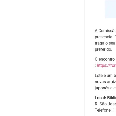
A Comissão 
presencial
traga o seu
preferido.
O encontro 
:
https://f
Este é um 
novas amiza
japonês e e
Local: Bibl
R. São Joa
Telefone: 