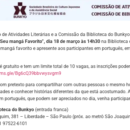
de Atividades Literárias e a Comissão da Biblioteca do Bunky
“Seu mangá Favorito”, dia 18 de março às 14h30
na Biblioteca
 mangá favorito e apresente aos participantes em português, e
é gratuito e tem um limite total de 10 vagas, as inscrições podem
orms.gle/Bg6cQ39bbvwysvgm9
bom pretexto para compartilhar com outras pessoas o mesmo hob
des e conhecer histórias diferentes da que está acostumado. A 
m português, que podem ser apreciados no dia, venha participar
ioteca do Bunkyo
(entrada franca)
quim, 381 – Liberdade – São Paulo (próx. ao metrô São Joaqui
11 97522-6101