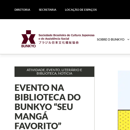
DIRETORIA
SECRETARIA
LOCAÇÃO DE ESPAÇOS
SOBRE O BUNKYO
ATIVIDADE
,
EVENTO
,
LITERÁRIO E
BIBLIOTECA
,
NOTÍCIA
EVENTO NA
BIBLIOTECA DO
BUNKYO “SEU
MANGÁ
FAVORITO”