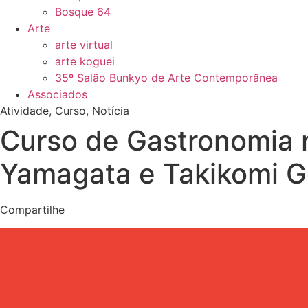
Bosque 64
Arte
arte virtual
arte koguei
35º Salão Bunkyo de Arte Contemporânea
Associados
Atividade
,
Curso
,
Notícia
Curso de Gastronomia 
Yamagata e Takikomi 
Compartilhe