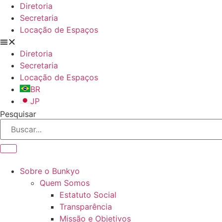
Ir
Diretoria
para
Secretaria
o
Locação de Espaços
conteúdo
Diretoria
Secretaria
Locação de Espaços
BR
JP
Pesquisar
Sobre o Bunkyo
Quem Somos
Estatuto Social
Transparência
Missão e Objetivos